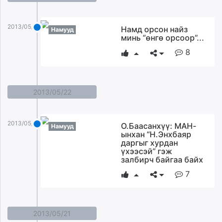
unuudur.mn
isee.mn
2013/05/23
Намд орсон найз
Намууд
mglradio.com
минь “өнгө орсоор”...
fact.mn
8
itoim.mn
tumen.mn
shuum.mn
2013/05/22
times.mn
tvmongolia.mn
mass.mn
2013/05/22
О.Баасанхүү: МАН-
Намууд
unegui.mn
ынхан “Н.Энхбаяр
даргыг хурдан
assa.mn
үхээсэй” гэж
toim.mn
залбирч байгаа байх
tac.mn
7
paparazzi.mn
unread.today
2013/05/21