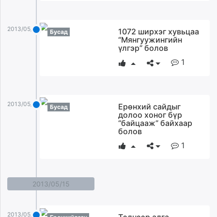
2013/05/16
1072 ширхэг хувьцаа
Бусад
“Мянгуужингийн
үлгэр” болов
1
2013/05/16
Ерөнхий сайдыг
Бусад
долоо хоног бүр
“байцааж” байхаар
болов
1
2013/05/15
2013/05/15