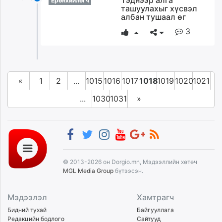
Тэднээр алга
Ерөнхийлөгч
ташуулахыг хүсвэл
албан тушаал өг
3
«
1
2
...
1015
1016
1017
1018
1019
1020
1021
...
1030
1031
»
© 2013-2026 он Dorgio.mn, Мэдээллийн хөтөч
MGL Media Group
бүтээсэн.
Мэдээлэл
Хамтрагч
Бидний тухай
Байгууллага
Редакцийн бодлого
Сайтууд