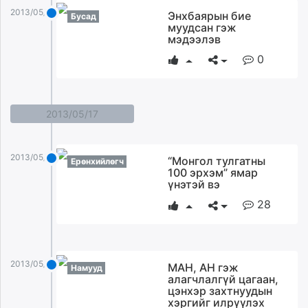
2013/05/19
Энхбаярын бие
Бусад
муудсан гэж
мэдээлэв
0
2013/05/17
2013/05/17
“Монгол тулгатны
Ерөнхийлөгч
100 эрхэм” ямар
үнэтэй вэ
28
2013/05/17
МАН, АН гэж
Намууд
алагчлалгүй цагаан,
цэнхэр захтнуудын
хэргийг илрүүлэх