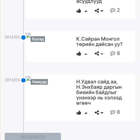
асуудлууд
ikon.mn
2
mnb.mn
Livetv.mn
Eguur.mn
24tsag.mn
2013/05/24
К.Сайран Монгол
Бусад
төрийн дайсан уу?
shuud.mn
eagle.mn
8
ergelt.mn
zarig.mn
today.mn
2013/05/24
Н.Удвал сайд аа,
Намууд
zuv.mn
Н.Энхбаяр даргын
mminfo.mn
биеийн байдлыг
үнэнээр нь хэлээд
ugluu.mn
өгөөч
urlag.mn
8
unen.mn
asu.mn
shudarga.mn
2013/05/23
shuurhai.mn