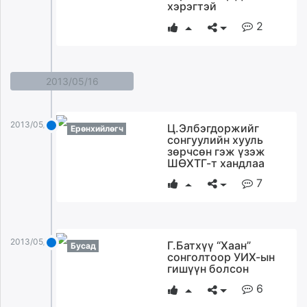
хэрэгтэй
2
2013/05/16
2013/05/16
Ц.Элбэгдоржийг
Ерөнхийлөгч
сонгуулийн хууль
зөрчсөн гэж үзэж
ШӨХТГ-т хандлаа
7
2013/05/16
Г.Батхүү “Хаан”
Бусад
сонголтоор УИХ-ын
гишүүн болсон
6