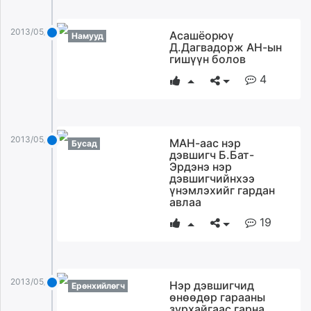
2013/05/21
Асашёорюү
Намууд
Д.Дагвадорж АН-ын
гишүүн болов
4
2013/05/21
МАН-аас нэр
Бусад
дэвшигч Б.Бат-
Эрдэнэ нэр
дэвшигчийнхээ
үнэмлэхийг гардан
авлаа
19
2013/05/21
Нэр дэвшигчид
Ерөнхийлөгч
өнөөдөр гарааны
зурхайгаас гарна