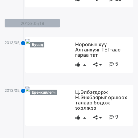
2013/05/19
2013/05/19
Норовын хүү
Бусад
Алтанхуяг ТЕГ-аас
гараа тат
5
2013/05/19
Ц.Элбэгдорж
Ерөнхийлөгч
Н.Энхбаярыг өршөөх
талаар бодож
эхэлжээ
9