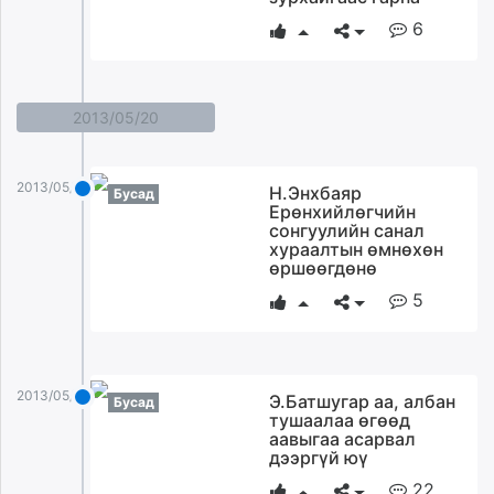
6
2013/05/20
2013/05/20
Н.Энхбаяр
Бусад
Ерөнхийлөгчийн
сонгуулийн санал
хураалтын өмнөхөн
өршөөгдөнө
5
2013/05/20
Э.Батшугар аа, албан
Бусад
тушаалаа өгөөд
аавыгаа асарвал
дээргүй юү
22