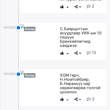
2
2013/05/07
С.Баярцогтын
Бусад
асуудлаар УИХ-ын 10
гишүүн
Ерөнхийлөгчид
ханджээ
13
2013/05/07
ХОМ гарч,
Бусад
Н.Номтойбаяр,
Б.Наранхүү нар
хөрөнгөөрөө толгой
цохилоо
3