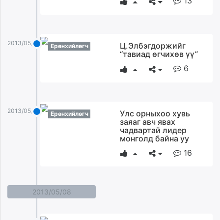
13
unuudur.mn
isee.mn
mglradio.com
2013/05/09
Ц.Элбэгдоржийг
fact.mn
Ерөнхийлөгч
“тавиад өгчихөв үү”
itoim.mn
6
tumen.mn
shuum.mn
times.mn
tvmongolia.mn
2013/05/09
Улс орныхоо хувь
Ерөнхийлөгч
mass.mn
заяаг авч явах
чадвартай лидер
unegui.mn
монголд байна уу
assa.mn
16
toim.mn
tac.mn
paparazzi.mn
2013/05/08
unread.today