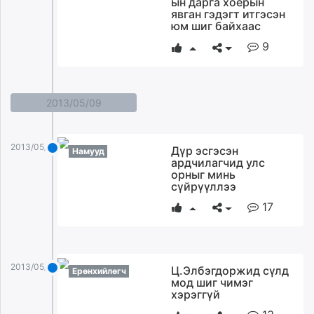
ын дарга хоёрын
ikon.mn
явган гэдэгт итгэсэн
юм шиг байхаас
mnb.mn
9
Livetv.mn
Eguur.mn
24tsag.mn
shuud.mn
2013/05/09
eagle.mn
ergelt.mn
2013/05/09
Дүр эсгэсэн
zarig.mn
Намууд
ардчилагчид улс
today.mn
орныг минь
сүйрүүллээ
zuv.mn
mminfo.mn
17
ugluu.mn
urlag.mn
unen.mn
2013/05/09
Ц.Элбэгдоржид сүлд
Ерөнхийлөгч
asu.mn
мод шиг чимэг
shudarga.mn
хэрэггүй
shuurhai.mn