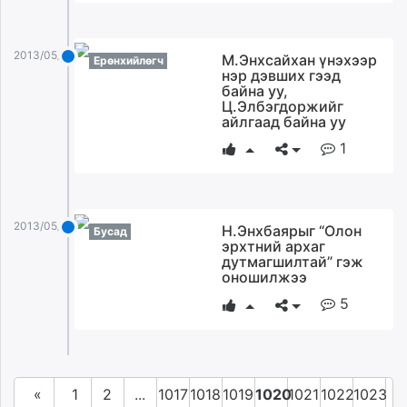
2013/05/06
М.Энхсайхан үнэхээр
Ерөнхийлөгч
нэр дэвших гээд
байна уу,
Ц.Элбэгдоржийг
айлгаад байна уу
1
2013/05/06
Н.Энхбаярыг “Олон
Бусад
эрхтний архаг
дутмагшилтай” гэж
оношилжээ
5
«
1
2
...
1017
1018
1019
1020
1021
1022
1023