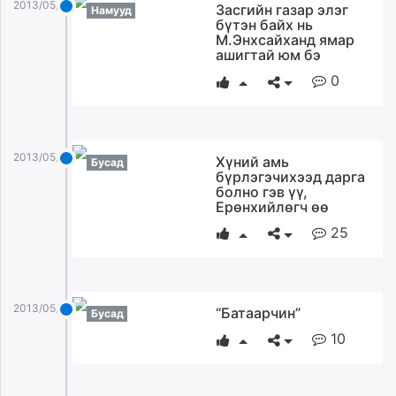
2013/05/08
Засгийн газар элэг
Намууд
бүтэн байх нь
М.Энхсайханд ямар
ашигтай юм бэ
0
2013/05/08
Хүний амь
Бусад
бүрлэгэчихээд дарга
болно гэв үү,
Ерөнхийлөгч өө
25
2013/05/08
“Батаарчин”
Бусад
10