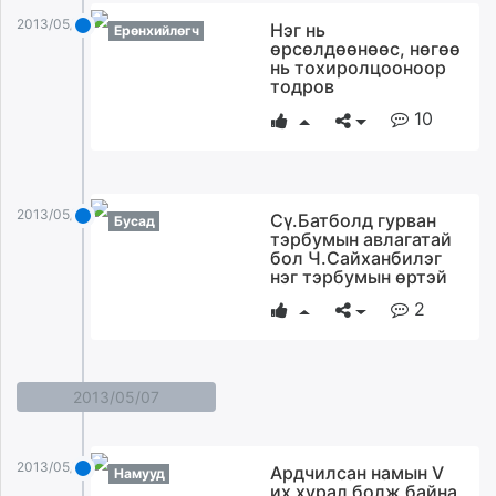
2013/05/08
Нэг нь
Ерөнхийлөгч
өрсөлдөөнөөс, нөгөө
нь тохиролцооноор
тодров
10
2013/05/08
Сү.Батболд гурван
Бусад
тэрбумын авлагатай
бол Ч.Сайханбилэг
нэг тэрбумын өртэй
2
2013/05/07
2013/05/07
Ардчилсан намын V
Намууд
их хурал болж байна