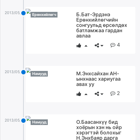
2013/05/07
Б.Бат-Эрдэнэ
Ерөнхийлөгч
Ерөнхийлөгчийн
сонгуульд өрсөлдөх
батламжаа гардан
авлаа
4
2013/05/07
М.Энхсайхан АН-
Намууд
ынхнаас хариугаа
авах уу
2
2013/05/07
О.Баасанхүү бид
Намууд
хоёрын хэн нь ойр
хэрэгтэй болохыг
Н.Энхбаяр дарга