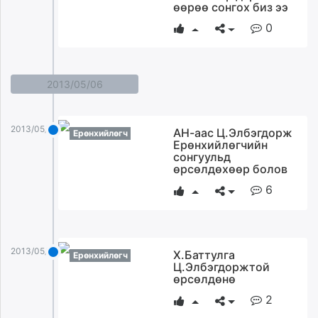
өөрөө сонгох биз ээ
0
2013/05/06
2013/05/06
АН-аас Ц.Элбэгдорж
Ерөнхийлөгч
Ерөнхийлөгчийн
сонгуульд
өрсөлдөхөөр болов
6
2013/05/06
Х.Баттулга
Ерөнхийлөгч
Ц.Элбэгдоржтой
өрсөлдөнө
2