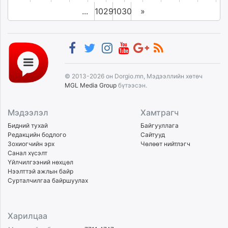
...
1029
1030
»
© 2013-2026 он Dorgio.mn, Мэдээллийн хөтөч
MGL Media Group
бүтээсэн.
Мэдээлэл
Хамтрагч
Бидний тухай
Байгууллага
Редакцийн бодлого
Сайтууд
Зохиогчийн эрх
Чөлөөт нийтлэгч
Санал хүсэлт
Үйлчилгээний нөхцөл
Нээлттэй ажлын байр
Сурталчилгаа байршуулах
Харилцаа