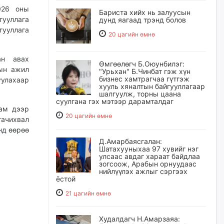
026 оны
Бариста хийх нь залуусын
гууллага
дунд яагаад трэнд болов
гууллага
20 цагийн өмнө
ан авах
Өмгөөлөгч Б.Оюунбилэг:
тын ажил
"Урьхан" Б.Чинбат гэж хүн
бизнес хамтрагчаа гүтгэж
уулахаар
хууль хяналтын байгууллагаар
шалгуулж, торны цаана
суулгана гэх мэтээр дарамталдаг
ам дээр
20 цагийн өмнө
гачихвал
нд өөрөө
Д.Амарбаясгалан:
Шатахууныхаа 97 хувийг нэг
улсаас авдаг хараат байдлаа
зогсоож, Арабын орнуудаас
нийлүүлэх ажлыг сэргээх
ёстой
21 цагийн өмнө
Худалдагч Н.Амарзаяа: