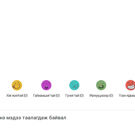
Хөгжилтэй (
0
)
Гайхамшигтай (
0
)
Гунигтай (
0
)
Жихүүцмээр (
0
)
Үзэн ядмаа
нэ мэдээ таалагдаж байвал