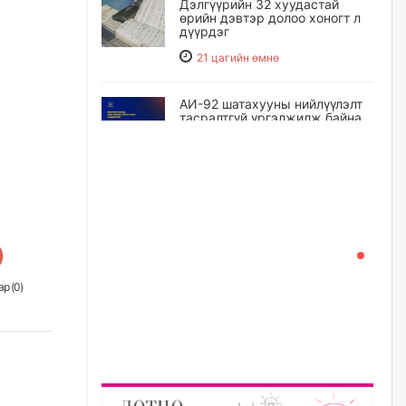
Дэлгүүрийн 32 хуудастай
өрийн дэвтэр долоо хоногт л
дүүрдэг
21 цагийн өмнө
АИ-92 шатахууны нийлүүлэлт
тасралтгүй үргэлжилж байна
21 цагийн өмнө
I ангийн цахим бүртгэл энэ
сарын 17-ноос эхэлнэ
22 цагийн өмнө
р (
0
)
Үндсэн хууль зөрчсөн
Х.Булгантуяа, үндэсний эв
нэгдэлд харшилсан
М.Нарантуяа-Нара нарт хэзээ
хариуцлага тооцох вэ?
23 цагийн өмнө