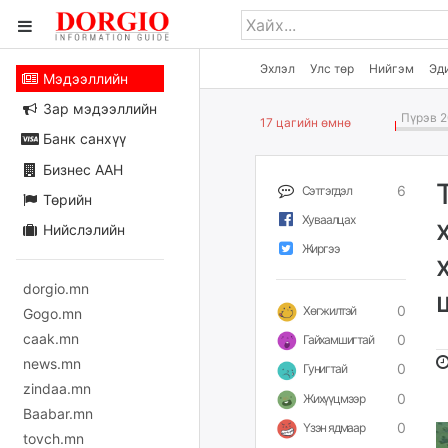
Эхлэл
Улс төр
Нийгэм
Эд
Мэдээллийн
Зар мэдээллийн
Пүрэв 2
17 цагийн өмнө
Банк санхүү
Бизнес ААН
6
Сэтгэгдэл
Төрийн
Хуваалцах
Нийслэлийн
Жиргээ
dorgio.mn
0
Хөгжилтэй
Gogo.mn
caak.mn
0
Гайхамшигтай
news.mn
0
Гунигтай
zindaa.mn
0
Жихүүцмээр
Baabar.mn
0
Үзэн ядмаар
tovch.mn