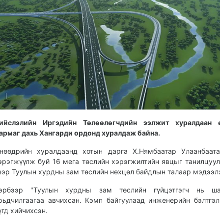
ийслэлийн Иргэдийн Төлөөлөгчдийн ээлжит хуралдаан 
армаг дахь Хангарди ордонд хуралдаж байна.
нөөдрийн хуралдаанд хотын дарга Х.Нямбаатар Улаанбаата
эрэгжүүлж буй 16 мега төслийн хэрэгжилтийн явцыг танилцуул
еэр Туулын хурдны зам төслийн нөхцөл байдлын талаар мэдээл
эрбээр "Туулын хурдны зам төслийн гүйцэтгэгч нь ша
рьдчилгаагаа авчихсан. Кэмп байгуулаад инженерийн бэлтгэ
үгд хийчихсэн.