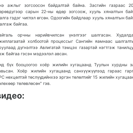
нэ ажлыг зогсоосон байдалтай байна. Засгийн газраас 2
өрөвдүгээр сарын 22-ны өдөр зогсоож, хууль хяналтын бай
алга гэдэг чиглэл өгсөн. Одоогийн байдлаар хууль хяналтын бай
алгаж байгаа.
айгаль орчны нарийвчилсан үнэлгээг шалгасан. Худалд
жиллагаатай холбоотой процессыг Сангийн яамнаас шалгал
руулаад дүгнэлтээ Авлигатай тэмцэх газартай нэгтгэж танилц
вж байгаа гэсэн мэдээлэл авсан.
ид бүх бооцоогоо хоёр жилийн хугацаанд Туулын хурдны з
авьсан. Хоёр жилийн хугацаанд санхүүжүүлээд гараас гар
PC нөхцөлтэй төслүүдийнхээ эргэн төлөлтийг 15 жилийн хугацаа
өлөхөөр төлөвлөсөн" гэв.
видео: