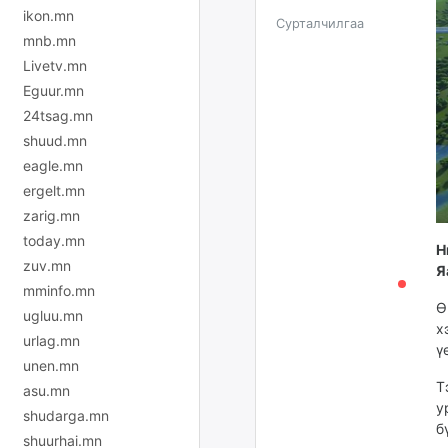
ikon.mn
Сурталчилгаа
mnb.mn
Livetv.mn
Eguur.mn
24tsag.mn
shuud.mn
eagle.mn
ergelt.mn
zarig.mn
today.mn
Н
zuv.mn
Я
mminfo.mn
Ө
ugluu.mn
х
urlag.mn
ү
unen.mn
Т
asu.mn
у
shudarga.mn
б
shuurhai.mn