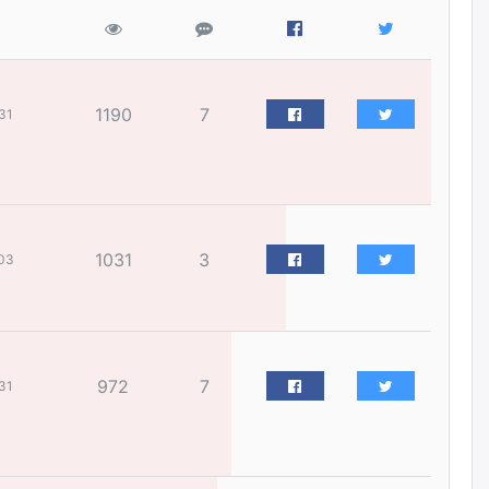
Цагдаагийн дэд хурандаа
Д.Будзаан: Хүүхдийн эсрэг
бэлгийн хүчирхийлэл үйлдвэл
бүх насаар нь хорих ял
оногдуулах хуулийн
1190
7
31
зохицуулалттай
өчигдѳр
“Аяллын газрын зураг”-ийн
хэвлэмэл хувилбарыг Голомт
банкны салбараас үнэ
1031
3
төлбөргүй авах боломжтой
03
өчигдѳр
ЕБС-ийн захирлын үүргийг түр
орлон гүйцэтгэгч
манаачтайгаа бүлэглэн
972
7
31
эзэмшлийнх нь дансаар заал,
зогсоолын төлбөр ₮121.5
саяыг авчээ
өчигдѳр