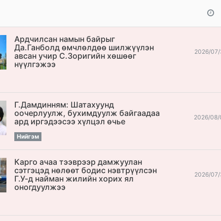
Ардчилсан намын байрыг
Да.Ганболд өмчлөлдөө шилжүүлэн
2026/07/
авсан учир С.Зоригийн хөшөөг
нүүлгэжээ
Г.Дамдинням: Шатахуунд
оочерлуулж, бухимдуулж байгаадаа
2026/08/
ард иргэдээсээ хүлцэл өчье
Нийгэм
Карго ачаа тээврээр дамжуулан
сэтгэцэд нөлөөт бодис нэвтрүүлсэн
2026/07/
Г.У-д найман жилийн хорих ял
оногдуулжээ