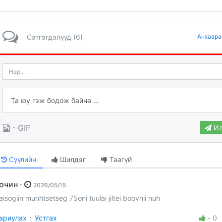
Сэтгэгдэлүүд (6)
Анхаара
·
GIF
Ил
Сүүлийн
Шилдэг
Таагүй
Зочин ·
2026/05/15
aisogiin munhtsetseg 75oni tuulai jiltei boovnii nuh
·
ариулах
Устгах
-
0