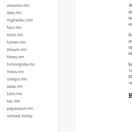
unuudur.mn
Э
д
isee.mn
ш
mglradio.com
ш
fact.mn
itoim.mn
Б
а
tumen.mn
о
shuum.mn
я
times.mn
tvmongolia.mn
Б
т
mass.mn
E
unegui.mn
т
assa.mn
toim.mn
tac.mn
paparazzi.mn
unread.today