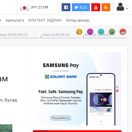
625
JPY 27.19₮
э
ярилцлага
КОНТЕНТ ЗАДЛАН
Хятад орноор
ваа 2026 08 03
Ням 2026 08 02
Бямба 2026 08 01
ам
л
,
Бусад