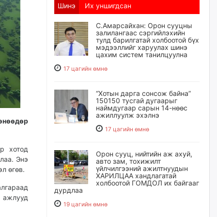
Шинэ
Их уншигдсан
С.Амарсайхан: Орон сууцны
залилангаас сэргийлэхийн
тулд барилгатай холбоотой бүх
мэдээллийг харуулах шинэ
цахим систем танилцуулна
17 цагийн өмнө
“Хотын дарга сонсож байна”
150150 тусгай дугаарыг
наймдугаар сарын 14-нөөс
ажиллуулж эхэлнэ
өнөөдөр
17 цагийн өмнө
р хотод
Орон сууц, нийтийн аж ахуй,
лаа. Энэ
авто зам, тохижилт
үйлчилгээний ажилтнуудын
эл өгөв.
ХАРИЛЦАА хандлагатай
холбоотой ГОМДОЛ их байгааг
лгараад
дурдлаа
л ажлууд
19 цагийн өмнө