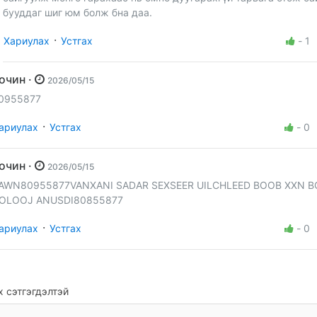
бууддаг шиг юм болж бна даа.
·
Хариулах
Устгах
-
1
Зочин ·
2026/05/15
0955877
·
ариулах
Устгах
-
0
Зочин ·
2026/05/15
AWN80955877VANXANI SADAR SEXSEER UILCHLEED BOOB XXN 
OLOOJ ANUSDI80855877
·
ариулах
Устгах
-
0
 сэтгэгдэлтэй