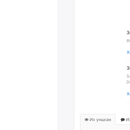
8
Х
S
D
Х
Их уншсан
Их