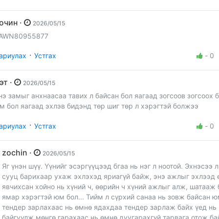
Зочин ·
2026/05/15
AWN80955877
·
ариулах
Устгах
-
0
Бэт ·
2026/05/15
нэ замыг анхнаасаа тавих л байсан бол яагаад зогсоов зогсоох 
м бол яагаад эхлэв бидэнд төр шиг төр л хэрэгтэй болжээ
·
ариулах
Устгах
-
0
zochin ·
2026/05/15
Яг үнэн шүү. Үүнийг эсэргүүцээд бгаа нь нэг л ноотой. Эхнэсээ 
сууц барихаар ухаж эхлэхэд яриагүй байж, энэ ажлыг эхлээд 
явчихсан хойно нь хүний ч, өөрийн ч хүний ажлыг алж, шатааж 
ямар хэрэгтэй юм бол... Тийм л сүрхий санаа нь зовж байсан 
тендер зарлахаас нь өмнө ядахдаа тендер зарлаж байх үед нь
байгуулж мөнгө гарахаас нь өмнө дуугарахгүй тарвага отож ба