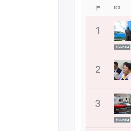
1
Нийгэм
2
3
Нийгэм