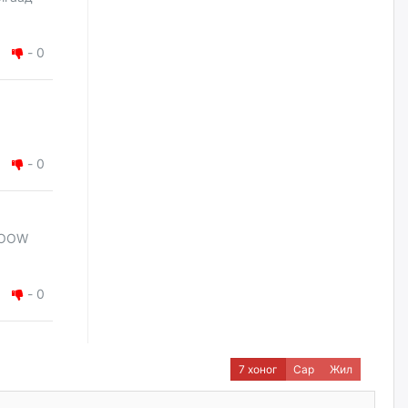
жилийн ойд зориулсан
наадмыг хойшлуулав
өчигдѳр
-
0
Монгол Улсад 162 вагон - 9720
тонн АИ-92 орж иржээ
өчигдѳр
-
0
Jade Gas: 1.1 тэрбум австрали
долларын санхүүжилтийн
эцсийн гэрээг есдүгээр сард
байгуулбал Тавантолгойн
BOOW
метан хийн үйлдвэрлэлийн
өрөмдлөгийг 2027 онд эхлүүлнэ
өчигдѳр
-
0
Ханын материалд эхний
ээлжийн 6 блок орон сууцны
барилга угсралтын ажил
үргэлжилж байна
7 хоног
Сар
Жил
өчигдѳр