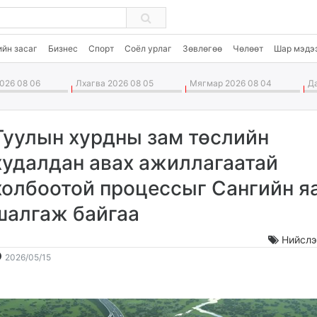
ийн засаг
Бизнес
Спорт
Соёл урлаг
Зөвлөгөө
Чөлөөт
Шар мэдэ
026 08 06
Лхагва 2026 08 05
Мягмар 2026 08 04
Да
Туулын хурдны зам төслийн
худалдан авах ажиллагаатай
холбоотой процессыг Сангийн я
шалгаж байгаа
Нийслэ
2026-
2026-
2026/05/15
05-
08-
15
07
13:46:39
09:46:41