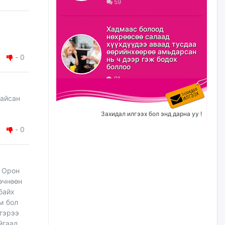
59
ХЗДХ-ын сайд С.Амарсайхан:
Авлигаар авсан хөрөнгийг
Хадмаас болоод
хурааж, нийгмийн сайн
нөхрөөсөө салаад
сайхны хөгжилд зориулах
хүүхдүүдээ аваад тусдаа
бөгөөд үүнийг хэд хэдэн эрх
өөрийнхөөрөө амьдарсан
бүхий байгууллагаас санал авна
-
0
нь ч дээр гэж бодох
боллоо
өчигдѳр
91
Шатахууныг олдож байгаа
байсан
газраас нь л авч байна. Үнэ
тарифаас илүү хангамж дээр
Захидал илгээх бол энд дарна уу !
анхаарч байна
-
0
өчигдѳр
Ц.Будханд: Дүүгээ гараад
ирнэ гэж итгэж хүлээсээр
л Орон
долоон сарын хугацаа
өнгөрлөө
өчнөөн
байх
өчигдѳр
юм бол
 гэрээ
Барилгын салбарын 100
йгаад