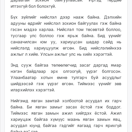
итгэхгүй бол болохгүй.
Бүх зүйлийг нийслэл дээр нааж байна. Дэлхийн
адууны өдрийг нийслэл зохион байгуулах гэж байна
гэсэн мэдээ харлаа. Нийслэл том төсөвтэй боллоо,
тусгаар улс боллоо гэж ярьж байна. Бид үүнийг
санаачилсан юм уу, хариуцсан шадар сайд нь
нийслэлд хариуцуулж өгсөн. Бид нийслэлийнхээ
ажлыг л хийе. Улсын ажлыг улс нь хийх хэрэгтэй.
Энд сууж байгаа төлөөлөгчид засаг даргад ямар
нэгэн байдлаар эрх олгоогүй, үүрэг болгосон.
Улаанбаатар хотын өмнө тулгарч буй асуудлыг
шийдээсэй гэж үүрэг өгсөн. Тиймээс үүнийг зөв
илэрхийлэх хэрэгтэй.
Нийгэмд явган замтай холбоотой асуудал их гарч
байна. Би явган замыг засах ёстой гэж боддог.
Тиймээс явган замын ажил хийгдэх ёстой. Ажил
хариуцаж байгаа хүмүүс маань явган замын явц,
асуудал юунд байгаа гэдгийг яагаад гарч ярихгүй
байна вэ" гэв.