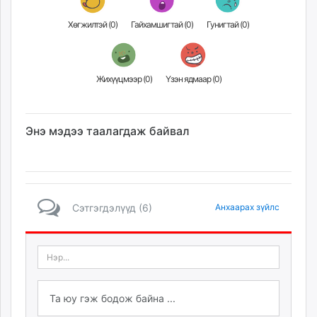
Хөгжилтэй (
0
)
Гайхамшигтай (
0
)
Гунигтай (
0
)
Жихүүцмээр (
0
)
Үзэн ядмаар (
0
)
Энэ мэдээ таалагдаж байвал
Сэтгэгдэлүүд (6)
Анхаарах зүйлс