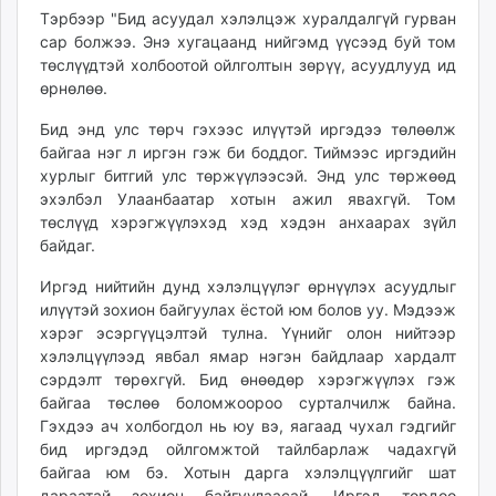
Тэрбээр "Бид асуудал хэлэлцэж хуралдалгүй гурван
unuudur.mn
сар болжээ. Энэ хугацаанд нийгэмд үүсээд буй том
isee.mn
төслүүдтэй холбоотой ойлголтын зөрүү, асуудлууд ид
mglradio.com
өрнөлөө.
fact.mn
Бид энд улс төрч гэхээс илүүтэй иргэдээ төлөөлж
itoim.mn
байгаа нэг л иргэн гэж би боддог. Тиймээс иргэдийн
tumen.mn
хурлыг битгий улс төржүүлээсэй. Энд улс төржөөд
shuum.mn
эхэлбэл Улаанбаатар хотын ажил явахгүй. Том
times.mn
төслүүд хэрэгжүүлэхэд хэд хэдэн анхаарах зүйл
tvmongolia.mn
байдаг.
mass.mn
Иргэд нийтийн дунд хэлэлцүүлэг өрнүүлэх асуудлыг
unegui.mn
илүүтэй зохион байгуулах ёстой юм болов уу. Мэдээж
assa.mn
хэрэг эсэргүүцэлтэй тулна. Үүнийг олон нийтээр
toim.mn
хэлэлцүүлээд явбал ямар нэгэн байдлаар хардалт
сэрдэлт төрөхгүй. Бид өнөөдөр хэрэгжүүлэх гэж
tac.mn
байгаа төслөө боломжоороо сурталчилж байна.
paparazzi.mn
Гэхдээ ач холбогдол нь юу вэ, яагаад чухал гэдгийг
unread.today
бид иргэдэд ойлгомжтой тайлбарлаж чадахгүй
байгаа юм бэ. Хотын дарга хэлэлцүүлгийг шат
дараатай зохион байгуулаасай. Иргэд төрдөө