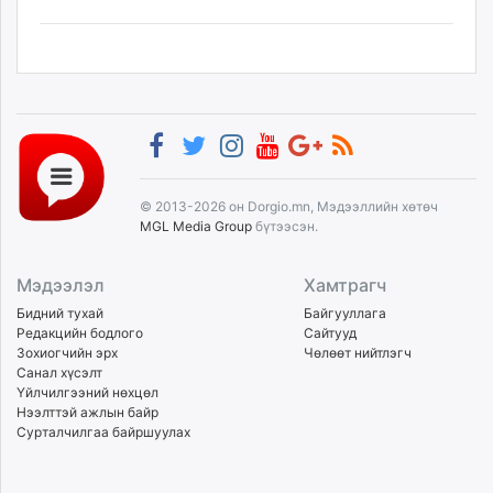
© 2013-2026 он Dorgio.mn, Мэдээллийн хөтөч
MGL Media Group
бүтээсэн.
Мэдээлэл
Хамтрагч
Бидний тухай
Байгууллага
Редакцийн бодлого
Сайтууд
Зохиогчийн эрх
Чөлөөт нийтлэгч
Санал хүсэлт
Үйлчилгээний нөхцөл
Нээлттэй ажлын байр
Сурталчилгаа байршуулах