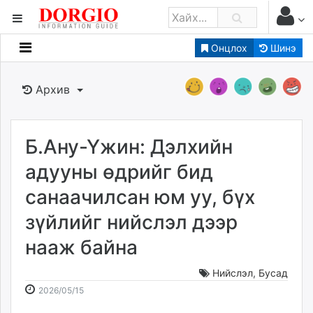
Онцлох
Шинэ
Мэдээллийн
Зар мэдээллийн
Архив
Банк санхүү
Бизнес ААН
Төрийн
Б.Ану-Үжин: Дэлхийн
Нийслэлийн
адууны өдрийг бид
санаачилсан юм уу, бүх
dorgio.mn
зүйлийг нийслэл дээр
Gogo.mn
caak.mn
нааж байна
news.mn
zindaa.mn
Нийслэл
,
Бусад
2026-
2026-
Baabar.mn
2026/05/15
05-
08-
tovch.mn