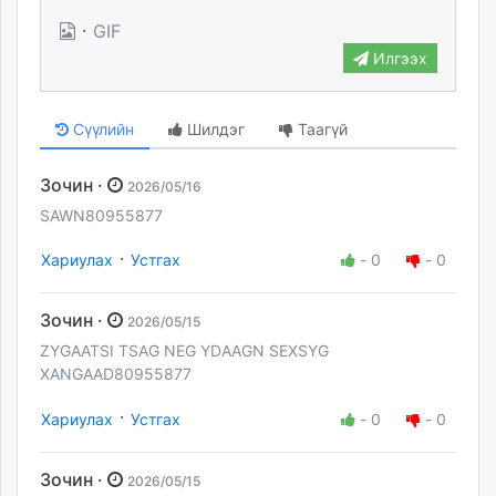
·
GIF
Илгээх
Сүүлийн
Шилдэг
Таагүй
Зочин ·
2026/05/16
SAWN80955877
·
Хариулах
Устгах
-
0
-
0
Зочин ·
2026/05/15
ZYGAATSI TSAG NEG YDAAGN SEXSYG
XANGAAD80955877
·
Хариулах
Устгах
-
0
-
0
Зочин ·
2026/05/15