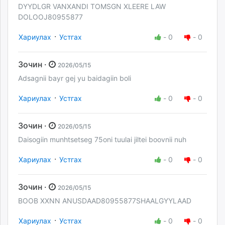
DYYDLGR VANXANDI TOMSGN XLEERE LAW
DOLOOJ80955877
·
Хариулах
Устгах
-
0
-
0
Зочин ·
2026/05/15
Adsagnii bayr gej yu baidagiin boli
·
Хариулах
Устгах
-
0
-
0
Зочин ·
2026/05/15
Daisogiin munhtsetseg 75oni tuulai jiltei boovnii nuh
·
Хариулах
Устгах
-
0
-
0
Зочин ·
2026/05/15
BOOB XXNN ANUSDAAD80955877SHAALGYYLAAD
·
Хариулах
Устгах
-
0
-
0