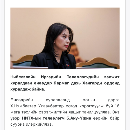
15
07
ikon.mn
16:44:49
16:18:03
mnb.mn
Livetv.mn
Eguur.mn
24tsag.mn
shuud.mn
eagle.mn
ergelt.mn
zarig.mn
today.mn
Нийслэлийн Иргэдийн Төлөөлөгчдийн ээлжит
zuv.mn
хуралдаан өнөөдөр Яармаг дахь Хангарди ордонд
mminfo.mn
хуралдаж байна.
ugluu.mn
urlag.mn
Өнөөдрийн хуралдаанд хотын дарга
Х.Нямбаатар Улаанбаатар хотод хэрэгжүүлж буй 16
unen.mn
мега төслийн хэрэгжилтийн явцыг танилцууллаа. Энэ
asu.mn
үеэр
НИТХ-ын төлөөлөгч Б.Ану-Үжин
өөрийн байр
shudarga.mn
сууриа илэрхийллээ.
shuurhai.mn