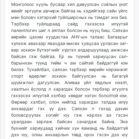
Монголоос хууль бусаар хил давуулсан соёлын үнэт
ikon.mn
өвийг эргүүлж авчирж байгаа нь хэдийгээр сайн үйлс
mnb.mn
мөн боловч хэтэрхий туйлширсных нь тэмдэг энэ биз.
Livetv.mn
Тэрбээр туйлшраад сайд гэхээсээ илүүтэй
Eguur.mn
палентлогич шиг л аяглах болсон нь нууц биш. Саяхан
24tsag.mn
өөрийн цахим хуудастаа АНУ-ын талаас Батаарыг
хүлээж авахаар явахдаа өмсөх хувцсаа урласан заг­
shuud.mn
вар зохион бүтээгчийг хүртэл алдар­шуулаад амжсан
eagle.mn
байсан гэж бай­гаа. Ер нь түүний хариуцсан сал­
ergelt.mn
барынхан түүнд тийм ч ам сайтай бай­даггүй юм
zarig.mn
билээ. Тухайлбал, саяхан тэрбээр өөрийн нэрэмжит
today.mn
спорт өдөрлөг зохион байгуулсан нь багагүй
zuv.mn
шүүмжлэл дагуулсан. Аливаа үйл явдлын нээлт,
хаалтын ёс­лолд л харагдах болсон тэрбээр агуул­га
mminfo.mn
гэхээсээ илүүтэй хэлбэр хөөдөг нэгэн бололтой юм.
ugluu.mn
Өөрөөр хэл­бэл, олон нийтэд харагдах талдаа илүү
urlag.mn
анхаардаг гэх үү дээ. Саяхан л гэхэд дахин
unen.mn
боловсруулах хогийг юу гэж нэрлэх вэ гэсэн
asu.mn
уралдаан зарлаж бай­сан санагдаж байна. Энэ
бүхнийг хариуцаад хийчих хүн яаманд нь бай­даггүй
shudarga.mn
дээ юу, олны анхаарлын төвд орох гэсэн дээ юу
shuurhai.mn