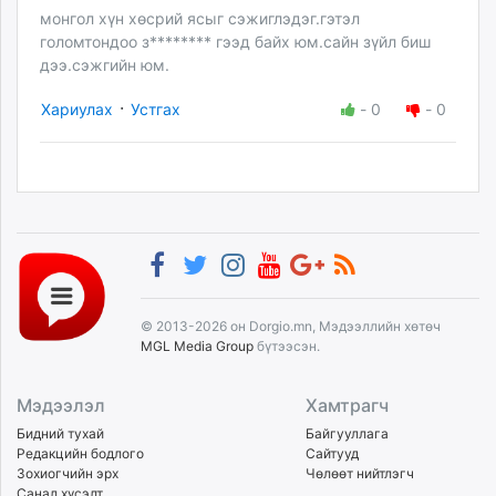
монгол хүн хөсрий ясыг сэжиглэдэг.гэтэл
голомтондоо з******** гээд байх юм.сайн зүйл биш
дээ.сэжгийн юм.
·
Хариулах
Устгах
-
0
-
0
© 2013-2026 он Dorgio.mn, Мэдээллийн хөтөч
MGL Media Group
бүтээсэн.
Мэдээлэл
Хамтрагч
Бидний тухай
Байгууллага
Редакцийн бодлого
Сайтууд
Зохиогчийн эрх
Чөлөөт нийтлэгч
Санал хүсэлт