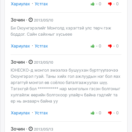
·
Хариулах
Устгах
-
0
-
0
Зочин ·
2013/05/10
Би Оюунгэрэлийг Монголд хэрэгтэй улс төрч гэж
боддог. Сайн сайхныг хүсьеее
·
Хариулах
Устгах
-
0
-
0
Зочин ·
2013/05/10
ЮНЕСКО-д монгол эмээлээ бушуухан бүртгүүлээчээ
Оюунгэрэл гуай. Таны хийх гол ажлуудын нэг бол яах
аргаггүй монгол өв соёлоо баталгаажуулах шүү.
Тэгэхгүй бол ********** нар монголын гэсэн болгоныг
хулгайлж өөрийн болгохоор улайрч байна гэдгийг та
ер нь анзаарч байна уу
·
Хариулах
Устгах
-
0
-
0
Зочин ·
2013/05/13