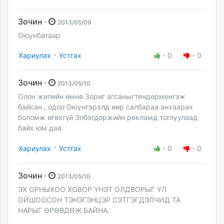
Зочин ·
2013/05/09
Оюунбатаар
·
Хариулах
Устгах
-
0
-
0
Зочин ·
2013/05/10
Олон жилийн өмнө Зориг агсаныгтендерменгэж
байсан , одоо Оюунгэрэлд өөр салбараа анхаарах
боломж өгөхгүй Элбэгдоржийн рекламд тоглуулаад
байх юм даа.
·
Хариулах
Устгах
-
0
-
0
Зочин ·
2013/05/10
ЭХ ОРНЫХОО ХОВОР ҮНЭТ ОЛДВОРЫГ ҮЛ
ОЙШООСОН ТЭНЭГЭНЦЭР СЭТГЭГДЭЛЧИД ТА
НАРЫГ ӨРӨВДӨЖ БАЙНА.