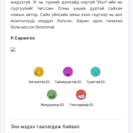
мэдэхгүй. Уг нь түүнийг дэлхийд нэртэй “Иэл”-ийн их
unuudur.mn
сургуулийг төгссөн. Олны унших дуртай сайхан
isee.mn
номын автор. Сайн үйлсийн аяны эзэн гэдгээр нь анх
mglradio.com
монголчууд мэддэг болсон. Ха­рин одоо танихаа
больчихсон бололтой.
fact.mn
itoim.mn
Р.Сарангоо
tumen.mn
shuum.mn
times.mn
tvmongolia.mn
mass.mn
unegui.mn
Хөгжилтэй (
0
)
Гайхамшигтай (
0
)
Гунигтай (
0
)
assa.mn
toim.mn
tac.mn
Жихүүцмээр (
0
)
Үзэн ядмаар (
0
)
paparazzi.mn
unread.today
Энэ мэдээ таалагдаж байвал