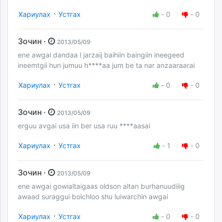
·
Хариулах
Устгах
-
0
-
0
Зочин ·
2013/05/09
ene awgai dandaa l jarzaij baihiin baingiin ineegeed
ineemtgii hun jumuu h****aa jum be ta nar anzaaraarai
·
Хариулах
Устгах
-
0
-
0
Зочин ·
2013/05/09
erguu avgai usa iin ber usa ruu ****aasai
·
Хариулах
Устгах
-
1
-
0
Зочин ·
2013/05/09
ene awgai gowialtaigaas oldson altan burhanuudiiig
awaad suraggui bolchloo shu luiwarchin awgai
·
Хариулах
Устгах
-
0
-
0