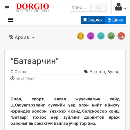
Онцлох
Шинэ
Мэдээллийн
Зар мэдээллийн
Архив
Банк санхүү
Бизнес ААН
Төрийн
“Батаарчин”
Нийслэлийн
С.Отгон
Улс төр
,
Бусад
2013-
2026-
2013/05/08
dorgio.mn
05-
08-
Gogo.mn
08
08
caak.mn
14:49:39
07:57:42
Соёл, спорт, аялал жуулчлалын сайд
Ц.Оюунгэрэлийг сүүлийн үед олон нийт ийнхүү
news.mn
нэрийдэх бол­сон. Үнэхээр ч сайд болсноосоо хойш
zindaa.mn
“Батаар” гэхээс өөр зүйлийг дор­витой ярьж
Baabar.mn
байсныг нь санахгүй бай­гаа учир тэр биз.
tovch.mn