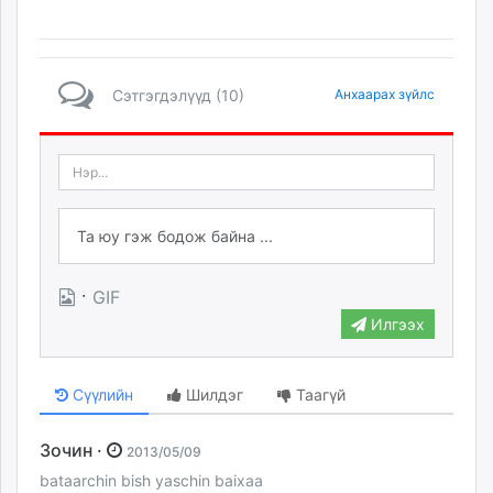
Сэтгэгдэлүүд (10)
Анхаарах зүйлс
·
GIF
Илгээх
Сүүлийн
Шилдэг
Таагүй
Зочин ·
2013/05/09
bataarchin bish yaschin baixaa