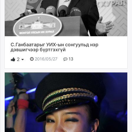
С.Ганбаатарыг УИХ-ын сонгуульд нэр
дэвшигчээр бүртгэхгүй
2016/05/27
13
2