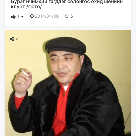
Бүрэг ичимхий гэгддэг солонгос охид шөнийн
клубт /фото/
2014/04/06
6
1