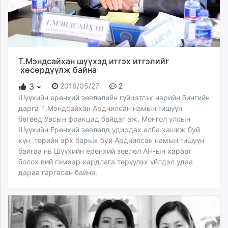
Т.Мэндсайхан шүүхэд итгэх итгэлийг
хөсөрдүүлж байна
2016/05/27
2
3
Шүүхийн ерөнхий зөвлөлийн гүйцэтгэх нарийн бичгийн
дарга Т.Мэндсайхан Ардчилсан намын гишүүн
бөгөөд Увсын фракцад байдаг аж. Монгол улсын
Шүүхийн Ерөнхий зөвлөлд удирдах алба хашиж буй
хүн төрийн эрх барьж буй Ардчилсан намын гишүүн
байгаа нь Шүүхийн ерөнхий зөвлөл АН-ын хараат
болох вий гэмээр хардлага төрүүлэх үйлдэл удаа
дараа гаргасан байна.