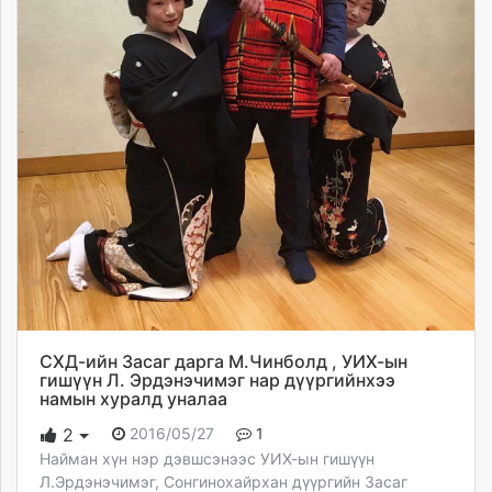
СХД-ийн Засаг дарга М.Чинболд , УИХ-ын
гишүүн Л. Эрдэнэчимэг нар дүүргийнхээ
намын хуралд уналаа
2016/05/27
1
2
Найман хүн нэр дэвшсэнээс УИХ-ын гишүүн
Л.Эрдэнэчимэг, Сонгинохайрхан дүүргийн Засаг