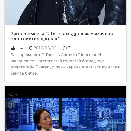
Загвар өмсөгч С.Төгс "амьдралын хэмнэлээ
олон нийтэд цацлаа"
2016/03/03
2
1
Загвар өмсөгч С.Төгс нь Английн "Jem model
management" агентлагтай гэрээтэй бөгөөд тус
агентлагийн Сингапур дахь харьяа агентлагт ажиллаж
байгаа билээ.