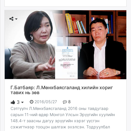
Г.Батбаяр: Л.Мөнхбаясгаланд хилийн хориг
тавих нь зөв
2016/05/27
8
3
Сэтгүүлч Л.Мөнхбаясгаланд 2016 оны тавдугаар
сарын 11-ний өдөр Монгол Улсын Эрүүгийн хуулийн
148.4-т заасны дагуу эрүүгийн хэрэг үүсгэн
сэжигтнээр тооцон шалгаж эхэлсэн. Тодруулбал