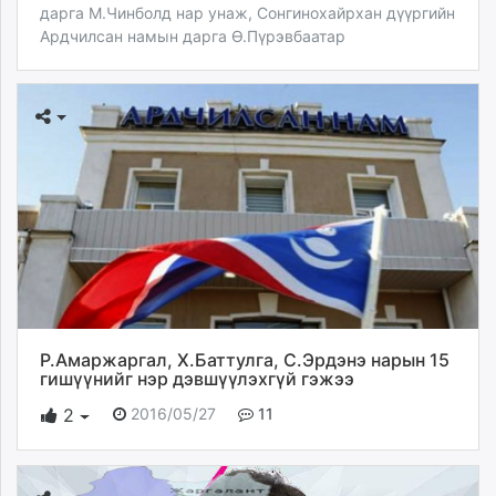
дарга М.Чинболд нар унаж, Сонгинохайрхан дүүргийн
Ардчилсан намын дарга Ө.Пүрэвбаатар
Р.Амаржаргал, Х.Баттулга, С.Эрдэнэ нарын 15
гишүүнийг нэр дэвшүүлэхгүй гэжээ
2016/05/27
11
2