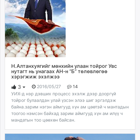
Н.Алтанхуягийг мөнхийн улаан тойрог Увс
нутагт нь унагаах АН-н “Б” төлөвлөгөө
хэрэгжиж эхэлжээ
2016/05/27
14
3
​УИХ-д нэр дэвших процесс эхэлж дээр дооргүй
тойрог булаалдан улай үзсэн элээ шиг эргэлдэж
байна.зарим нэгэн аймгууд хүн ам цөөтэй ч мантадын
тоогоо нэмсэн байхад зарим аймгууд хүн ам илүү ч
мандатын тоо цөөхөн байсан.