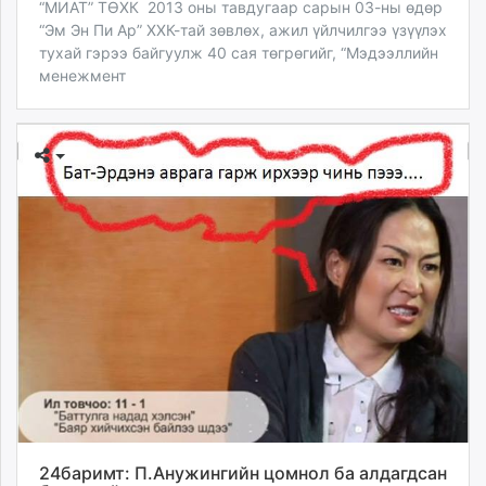
“МИАТ” ТӨХК 2013 оны тавдугаар сарын 03-ны өдөр
“Эм Эн Пи Ар” ХХК-тай зөвлөх, ажил үйлчилгээ үзүүлэх
тухай гэрээ байгуулж 40 сая төгрөгийг, “Мэдээллийн
менежмент
24баримт: П.Анужингийн цомнол ба алдагдсан