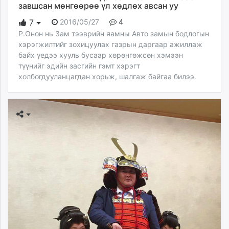
завшсан мөнгөөрөө үл хөдлөх авсан уу
2016/05/27
4
7
Р.Онон нь Зам тээврийн яамны Авто замын бодлогын
хэрэгжилтийг зохицуулах газрын даргаар ажиллаж
байх үедээ хууль бусаар хөрөнгөжсөн хэмээн
түүнийг эдийн засгийн гэмт хэрэгт
холбогдууланцагдан хорьж, шалгаж байгаа билээ.