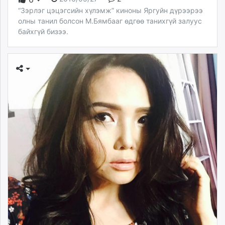
“Зэрлэг цэцэгсийн хүлэмж” киноны Яргуйн дүрээрээ
олны танил болсон М.Бямбааг өдгөө танихгүй залуус
байхгүй бизээ.