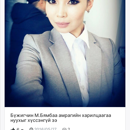
Бүжигчин М.Бямбаа амрагийн харилцаагаа
нуухыг хүссэнгүй ээ
2016/05/27
2
6