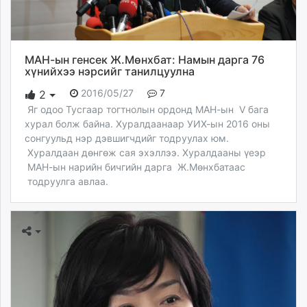
unuudur.mn
isee.mn
mglradio.com
МАН-ын генсек Ж.Мөнхбат: Намын дарга 76
fact.mn
хүнийхээ нэрсийг танилцуулна
itoim.mn
2016/05/27
7
2
tumen.mn
Яг одоо Тусгаар тогтнолын ордонд МАН-ын V бага
shuum.mn
хурал болж байна. Хуралдаанаар УИХ-ын 2016 оны
times.mn
сонгуульд нэр дэвшигчдийг тодруулах юм.
tvmongolia.mn
Хуралдаан дөнгөж сая эхэллээ. Хуралдааны үеэр
mass.mn
МАН-ын нарийн бичгийн дарга Ж.Мөнхбатаас
тодруулга авлаа.
unegui.mn
assa.mn
toim.mn
tac.mn
paparazzi.mn
unread.today