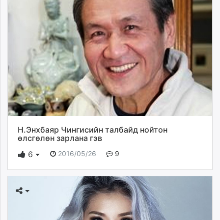
Н.Энхбаяр Чингисийн талбайд нойтон
өлсгөлөн зарлана гэв
2016/05/26
9
6