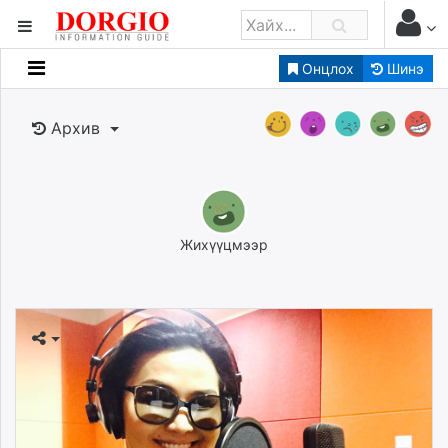
Онцлох
Шинэ
Мэдээллийн
Зар мэдээллийн
Архив
Банк санхүү
Бизнес ААН
Төрийн
Нийслэлийн
Жихүүцмээр
dorgio.mn
Gogo.mn
caak.mn
news.mn
zindaa.mn
Baabar.mn
tovch.mn