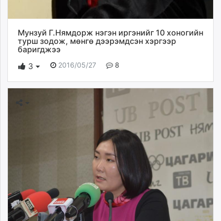
Мунзуй Г.Нямдорж нэгэн иргэнийг 10 хоногийн
турш зодож, мөнгө дээрэмдсэн хэргээр
баригджээ
2016/05/27
8
3