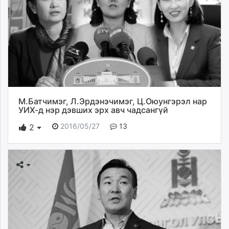
М.Батчимэг, Л.Эрдэнэчимэг, Ц.Оюунгэрэл нар
УИХ-д нэр дэвших эрх авч чадсангүй
2016/05/27
13
2