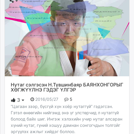
Нутаг сэлгэсэн Н.Түвшинбаяр БАЯНХОНГОРЫГ
ХӨГЖҮҮЛНЭ ГЭДЭГ ҮЛГЭР
2016/05/27
5
3
“Цагаан зээр, бүсгүй хүн хоёр нутаггүй” гэдэгсэн.
Гэтэл өнөөгийн нийгэмд энэ үг улстөрчид л нутаггүй
болоод байх шиг. Ингэж хэлэхийн учир нутаг алсаран
хүний нутаг, гүний хошуу дамнан сонгогчдын толгойг
эргүүлэх ажлыг хийдэг боллоо.