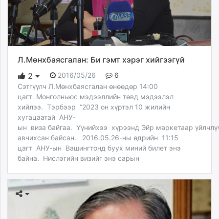
Л.Мөнхбаясгалан: Би гэмт хэрэг хийгээгүй
2016/05/26
6
2
Сэтгүүлч Л.Мөнхбаясгалан өнөөдөр 14:00
цагт Монголньюс мэдээллийн төвд мэдээлэл
хийлээ. Тэрбээр “2023 он хүртэл 10 жилийн
хугацаатай АНУ-
ын виза байгаа. Үүнийхээ хүрээнд Эйр маркетаар үйлчлү
авчихсан байсан. 2016.05.26-ны өдрийн 11:15
цагт АНУ-ын Вашингтонд буух миний билет энэ
байна. Нислэгийн визийг энэ сарын