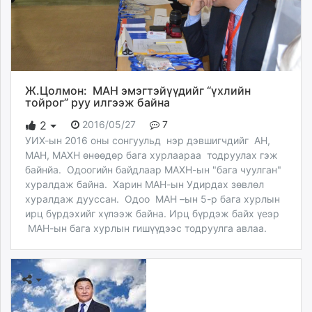
Ж.Цолмон: МАН эмэгтэйүүдийг “үхлийн
тойрог” руу илгээж байна
2016/05/27
7
2
УИХ-ын 2016 оны сонгуульд нэр дэвшигчдийг АН,
МАН, МАХН өнөөдөр бага хурлаараа тодруулах гэж
байнйа. Одоогийн байдлаар МАХН-ын "бага чуулган"
хуралдаж байна. Харин МАН-ын Удирдах зөвлөл
хуралдаж дууссан. Одоо МАН –ын 5-р бага хурлын
ирц бүрдэхийг хүлээж байна. Ирц бүрдэж байх үеэр
МАН-ын бага хурлын гишүүдээс тодруулга авлаа.