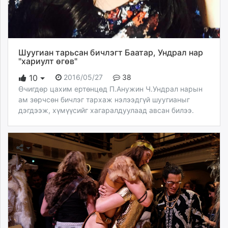
Шуугиан тарьсан бичлэгт Баатар, Ундрал нар
"хариулт өгөв"
2016/05/27
38
10
Өчигдөр цахим ертөнцөд П.Анужин Ч.Ундрал нарын
ам зөрчсөн бичлэг тархаж нэлээдгүй шуугианыг
дэгдээж, хүмүүсийг хагаралдуулаад авсан билээ.