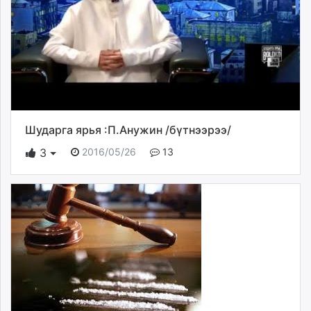
Шударга ярья :П.Анужин /бүтнээрээ/
2016/05/26
13
3