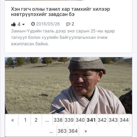
Хэн гэгч олны танил хар тамхийг хилээр
нэвтрүүлэхийг завдсан бэ
2016/05/26
2
4
Замын-Үүдийн гааль дээр энэ сарын 25-ны өдөр
тагнуул болон хуулийн байгууллагынхан очиж
ажилласан байна.
«
1
2
...
338
339
340
341
342
343
344
...
363
364
»