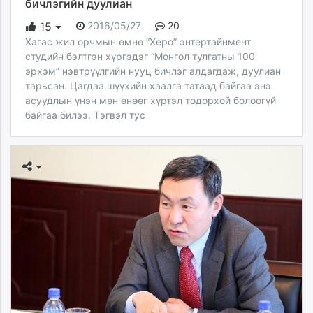
бичлэгийн дуулиан
2016/05/27
20
15
Хагас жил орчмын өмнө “Херо” энтертайнмент
студийн бэлтгэн хүргэдэг “Монгол тулгатны 100
эрхэм” нэвтрүүлгийн нууц бичлэг алдагдаж, дуулиан
тарьсан. Цагдаа шүүхийн хаалга татаад байгаа энэ
асуудлын үнэн мөн өнөөг хүртэл тодорхой болоогүй
байгаа билээ. Тэгвэл тус