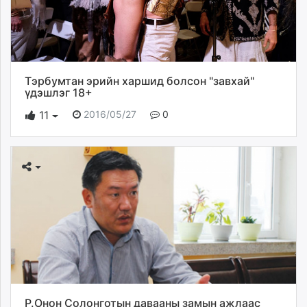
Тэрбумтан эрийн харшид болсон "завхай"
үдэшлэг 18+
2016/05/27
0
11
Р.Онон Солонготын давааны замын ажлаас