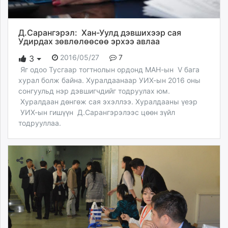
Д.Сарангэрэл: Хан-Уулд дэвшихээр сая
Удирдах зөвлөлөөсөө эрхээ авлаа
2016/05/27
7
3
Яг одоо Тусгаар тогтнолын ордонд МАН-ын V бага
хурал болж байна. Хуралдаанаар УИХ-ын 2016 оны
сонгуульд нэр дэвшигчдийг тодруулах юм.
Хуралдаан дөнгөж сая эхэллээ. Хуралдааны үеэр
УИХ-ын гишүүн Д.Сарангэрэлээс цөөн зүйл
тодрууллаа.