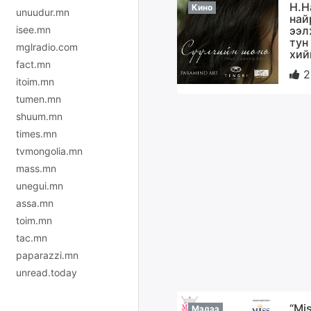
Н.Н
Кино
unuudur.mn
най
ээл
isee.mn
тун
mglradio.com
хий
fact.mn
2
itoim.mn
tumen.mn
shuum.mn
times.mn
tvmongolia.mn
mass.mn
unegui.mn
assa.mn
toim.mn
tac.mn
paparazzi.mn
unread.today
“Mi
Мэдээ