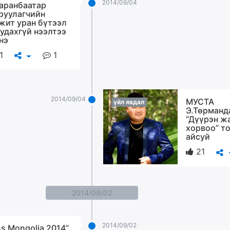
2014/09/04
аранбаатар
руулагчийн
жит уран бүтээл
 удахгүй нээлтээ
нэ
1
1
2014/09/04
MУСТА
үйл явдал
Э.Төрманд
“Дүүрэн ж
хорвоо” т
айсуй
21
2014/09/02
2014/09/02
ss Mongolia 2014”