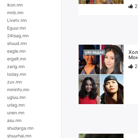
ikon.mn
2
mnb.mn
Livetv.mn
Eguur.mn
24tsag.mn
shuud.mn
eagle.mn
Хол
үйл явдал
Мон
ergelt.mn
2
zarig.mn
today.mn
zuv.mn
mminfo.mn
ugluu.mn
urlag.mn
unen.mn
asu.mn
shudarga.mn
shuurhai.mn