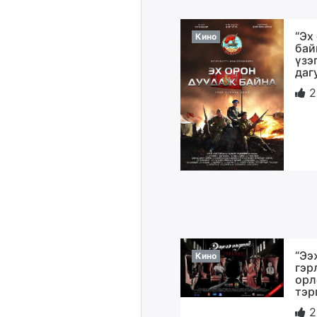
“Эх
Кино
бай
үзэ
даг
2
“Ээ
Кино
гэр
орл
тэр
2