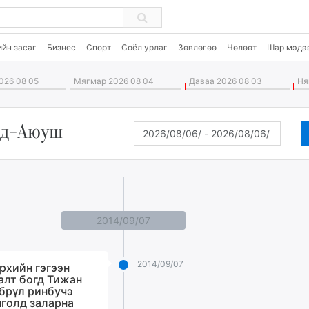
ийн засаг
Бизнес
Спорт
Соёл урлаг
Зөвлөгөө
Чөлөөт
Шар мэдэ
026 08 05
Мягмар 2026 08 04
Даваа 2026 08 03
Ням
нд-Аюуш
2014/09/07
2014/09/07
рхийн гэгээн
алт богд Тижан
брүл ринбучэ
голд заларна