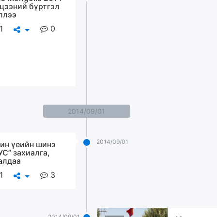
цээний бүртгэл
ллээ
1
0
2014/09/01
2014/09/01
ин үеийн шинэ
УС” захиалга,
алдаа
1
3
2014/09/01