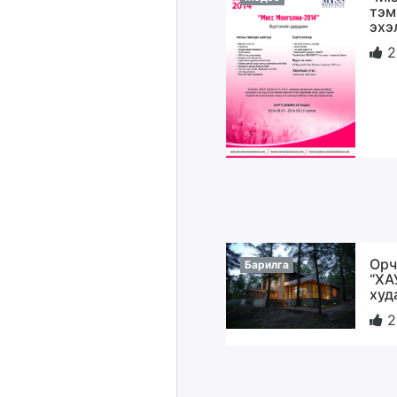
тэм
эхэ
2
Орч
Барилга
“ХА
худ
2