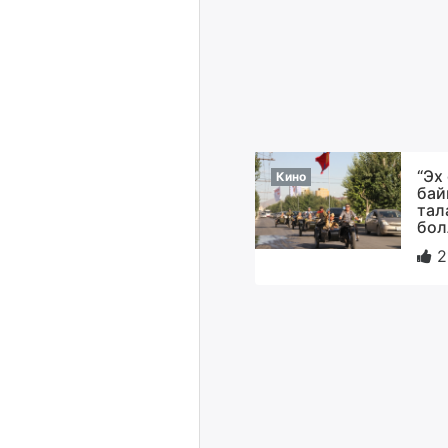
“Эх
Кино
бай
тал
бол
2