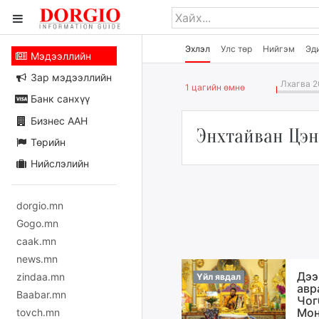
Эхлэл
Улс төр
Нийгэм
Эд
Мэдээллийн
Зар мэдээллийн
Лхагва 2
1 цагийн өмнө
Банк санхүү
Бизнес ААН
Энхтайван Цэ
Төрийн
Нийслэлийн
dorgio.mn
Gogo.mn
caak.mn
news.mn
Дээ
zindaa.mn
Үйл явдал
авр
Baabar.mn
Чог
Мон
tovch.mn