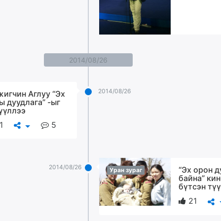
2014/08/26
2014/08/26
игчин Аглуу “Эх
ы дуудлага” -ыг
үүллээ
1
5
2014/08/26
“Эх орон 
Уран зураг
байна” ки
бүтсэн тү
21