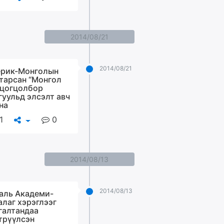
2014/08/21
2014/08/21
рик-Монголын
тарсан “Монгол
 цогцолбор
гуульд элсэлт авч
на
1
0
2014/08/13
2014/08/13
аль Академи-
алаг хэрэглээг
галтандаа
трүүлсэн