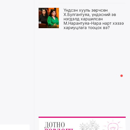
Үндсэн хууль зөрчсөн
Х.Булгантуяа, үндэсний эв
нэгдэлд харшилсан
М.Нарантуяа-Нара нарт хэзээ
хариуцлага тооцох вэ?
5 цагийн өмнө
Нефть импортлогч компаниуд
татварын өртэй байсан ч
дансыг нь битүүмжлэхгүй
6 цагийн өмнө
I хорооллын арын замыг
наймдугаар сарын 6-ны 23:00
цагаас түр хааж, борооны ус
зайлуулах шугамын хөндлөн
сэтэлгээ хийнэ
6 цагийн өмнө
А.Ариунзаяа: Хүний нэр төрийг
нас барсных нь дараа ч