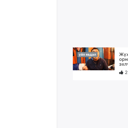
Жүж
үйл явдал
орн
эхл
2