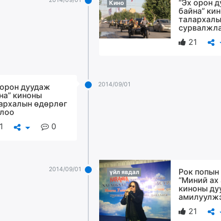
“Эх орон 
Кино
байна” ки
талархалы
сурвалжл
21
2014/09/01
 орон дуудаж
на” киноны
архалын өдөрлөг
лоо
1
0
2014/09/01
Рок попын
үйл явдал
“Миний ах
киноны ду
амилуулж
21