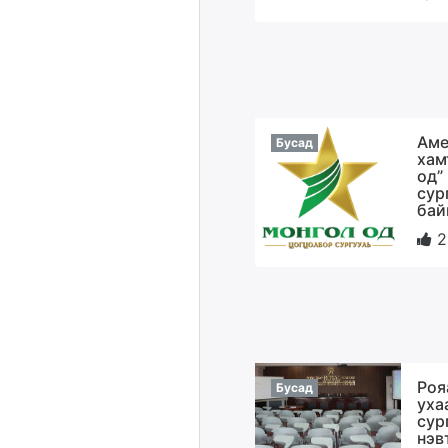
Аме
Бусад
хам
од”
сур
бай
2
Роя
Бусад
уха
сур
нэв