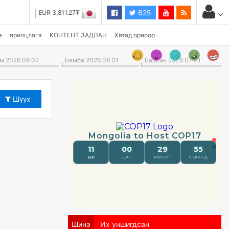
625
JPY 27.19₮
э
ярилцлага
КОНТЕНТ ЗАДЛАН
Хятад орноор
 2026 08 02
Бямба 2026 08 01
Баасан 2026 07 31
Шүүх
Шинэ
Их уншигдсан