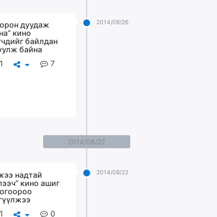
2014/08/26
 орон дуудаж
на” кино
гчдийг байлдан
уулж байна
1
7
2014/08/22
2014/08/22
жээ надтай
лээч” кино ашиг
огоороо
гүүлжээ
1
0