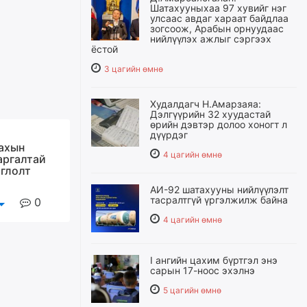
Шатахууныхаа 97 хувийг нэг
улсаас авдаг хараат байдлаа
зогсоож, Арабын орнуудаас
нийлүүлэх ажлыг сэргээх
ёстой
3 цагийн өмнө
Худалдагч Н.Амарзаяа:
Дэлгүүрийн 32 хуудастай
өрийн дэвтэр долоо хоногт л
дүүрдэг
ахын
4 цагийн өмнө
аргалтай
оглолт
АИ-92 шатахууны нийлүүлэлт
тасралтгүй үргэлжилж байна
0
4 цагийн өмнө
I ангийн цахим бүртгэл энэ
сарын 17-ноос эхэлнэ
5 цагийн өмнө