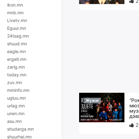
2
ikon.mn
mnb.mn
Livetv.mn
Eguur.mn
24tsag.mn
shuud.mn
eagle.mn
ergelt.mn
zarig.mn
today.mn
zuv.mn
mminfo.mn
ugluu.mn
“Ро
Жүжиг
мюз
urlag.mn
муз
unen.mn
дэв
asu.mn
2
shudarga.mn
shuurhai.mn