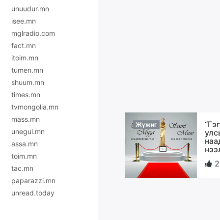
unuudur.mn
isee.mn
mglradio.com
fact.mn
itoim.mn
tumen.mn
shuum.mn
times.mn
tvmongolia.mn
mass.mn
“Гэ
Жүжиг
unegui.mn
улс
наа
assa.mn
нээ
toim.mn
2
tac.mn
paparazzi.mn
unread.today