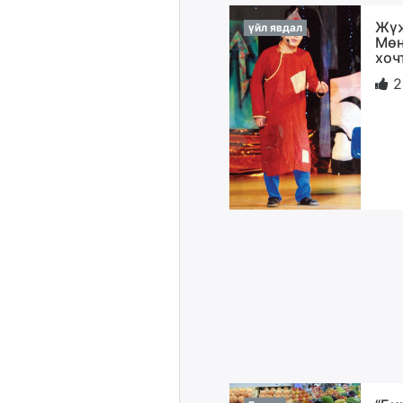
Жүж
үйл явдал
Мөн
хоч
2