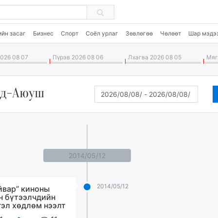
ийн засаг
Бизнес
Спорт
Соёл урлаг
Зөвлөгөө
Чөлөөт
Шар мэдэ
026 08 07
Пүрэв 2026 08 06
Лхагва 2026 08 05
Мягм
нд-Аюуш
2014/05/12
2014/05/12
йвар” киноны
н бүтээлчдийн
гэл хөдлөм нээлт