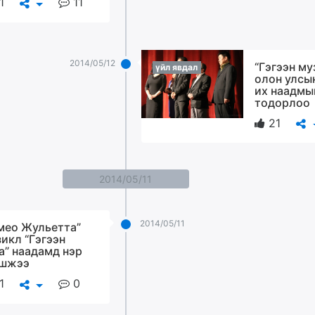
1
11
2014/05/12
“Гэгээн му
үйл явдал
олон улсы
их наадмы
тодорлоо
21
2014/05/11
2014/05/11
мео Жульетта”
икл “Гэгээн
а” наадамд нэр
шжээ
1
0