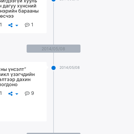
чигдээгүй хууль”
н дагуу хүнсний
 нэрийн барааны
 өсчээ
1
1
2014/05/08
2014/05/08
хны үнсэлт”
икл үзэгчдийн
элтээр дахин
логдоно
1
9