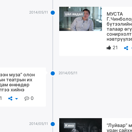
2014/05/11
МУСТА
үйл явдал
Г.Чинболо
бүтээлийн
талаар өг
сонирхол
нэвтрүүлэ
21
2014/05/11
гээн муза” олон
ын театрын их
дам өнөөдөр
лтээ хийнэ
1
0
2014/05/11
“Луйвар” 
Кино
уран сайх