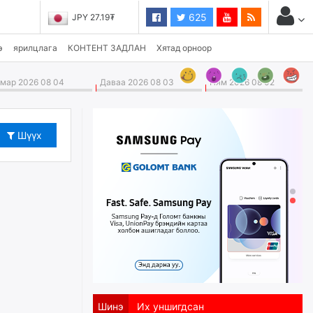
625
JPY 27.19₮
э
ярилцлага
КОНТЕНТ ЗАДЛАН
Хятад орноор
ар 2026 08 04
Даваа 2026 08 03
Ням 2026 08 02
Шүүх
Шинэ
Их уншигдсан