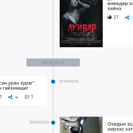
өнөөдөр н
хийнэ
21
2014/05/10
2014/05/10
сэн уран зураг”
н гайхимшиг
1
1
2014/05/10
Охидын зо
Видео
хирээс хэт