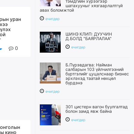
тэмдгийн хүрээгээр
шатахууныг хязгаарлалтгүй
авах боломжтой
рын уран
өчигдѳр
хээ
үүлэх
той
ШИНЭ КЛИП: ДУУЧИН
Д.БОЛД "БАЯРЛАЛАА"
г
өчигдѳр
0
Б.Пүрэвдагва: Найман
салбарын 103 үйлчилгээний
бүртгэлийг цуцалснаар бизнес
эрхлэхэд таатай нөхцөл
бүрдэнэ
өчигдѳр
301 цистерн вагон буулгалтад
болон замд явж байна
өчигдѳр
монголын
ны кино