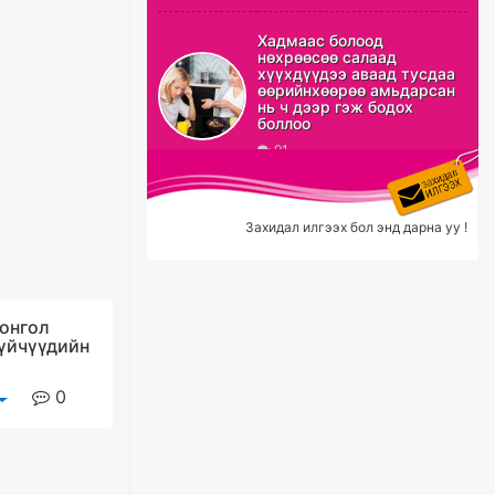
Б.Сэмжидмаа: Зөвшөөрлийн
Хадмаас болоод
шинжтэй 103 бүртгэлээс
нөхрөөсөө салаад
нийслэлийн бизнес
хүүхдүүдээ аваад тусдаа
эрхлэгчдийг чөлөөллөө
өөрийнхөөрөө амьдарсан
нь ч дээр гэж бодох
өчигдѳр
боллоо
91
Эрэн хайж байна
өчигдѳр
Захидал илгээх бол энд дарна уу !
С.Амарсайхан: Орон сууцны
залилангаас сэргийлэхийн
тулд барилгатай холбоотой бүх
онгол
мэдээллийг харуулах шинэ
гүйчүүдийн
цахим систем танилцуулна
уржигдар
0
“Хотын дарга сонсож байна”
150150 тусгай дугаарыг
наймдугаар сарын 14-нөөс