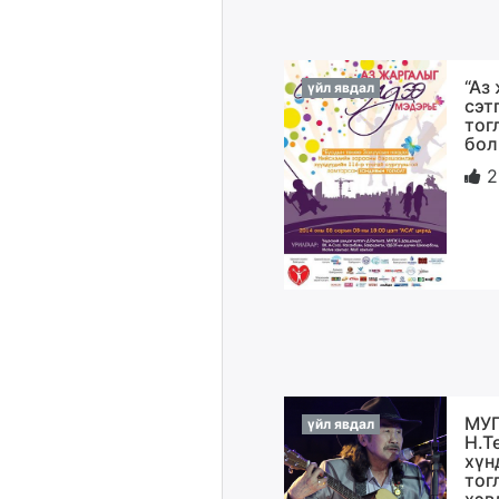
“Аз
үйл явдал
сэт
тог
бол
2
МУ
үйл явдал
Н.Т
хүн
тог
хэв