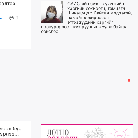
ээлтээ
СУИС-ийн бүлэг хүчингийн
хэргийн хохирогч, тэмцэгч
Шинэцэцэг: Сайхан мэдээтэй,
9
намайг хохироосон
этгээдүүдийн хэргийг
прокуророос шүүх рүү шилжүүлж байгааг
сонслоо
өчигдѳр
Өчигдрийн байдлаар ₮10000
доош дүнгээр шатахууны
худалдан авалт хийсэн 1500
баримт бүртгэгджээ
өчигдѳр
Шатахуун олголтыг 50,000
төгрөгөөр хязгаарласныг
нэмэгдүүлж 100,000 төгрөгт
хүргэхээр судалж байгаа
өчигдѳр
доон бүр
Ц.Сандаг-Очир: COP17 ба
эрлээ...
COP31 хурлын уялдаа нь