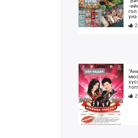
“Би
Бусад
-ий
гол
үнэ
2
“Ан
үйл явдал
мюз
хүс
тог
2