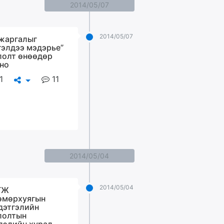
2014/05/07
2014/05/07
 жаргалыг
гэлдээ мэдэрье”
лолт өнөөдөр
но
1
11
2014/05/04
2014/05/04
ГЖ
өмөрхуягын
дэтгэлийн
лолтын
лэлийн хурал