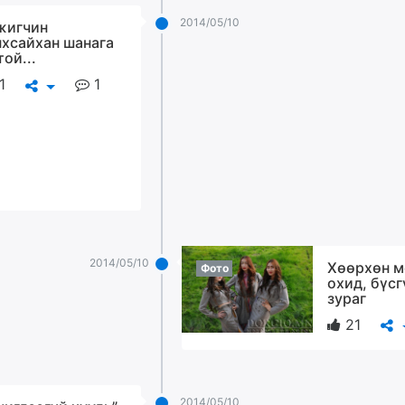
2014/05/10
игчин
хсайхан шанага
той...
1
1
2014/05/10
Хөөрхөн м
Фото
охид, бүс
зураг
21
2014/05/10