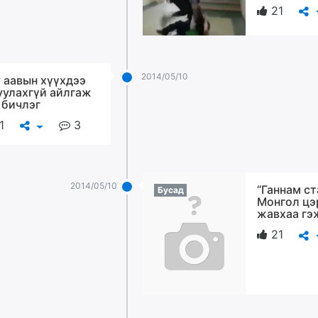
21
2014/05/10
 аавын хүүхдээ
уулахгүй айлгаж
 бичлэг
1
3
2014/05/10
“Ганнам с
Бусад
Монгол цэ
жавхаа гэ
21