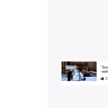
“Эл
Видео
-ий
2