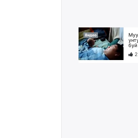
Муу
Видео
унт
буй
2