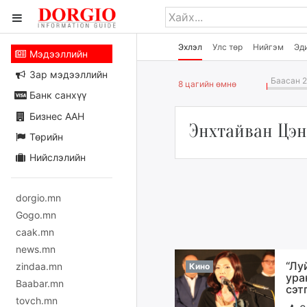
Эхлэл
Улс төр
Нийгэм
Эд
Мэдээллийн
Зар мэдээллийн
Баасан 2
8 цагийн өмнө
Банк санхүү
Бизнес ААН
Энхтайван Цэ
Төрийн
Нийслэлийн
dorgio.mn
Gogo.mn
caak.mn
news.mn
“Лу
zindaa.mn
Кино
ура
Baabar.mn
сэт
tovch.mn