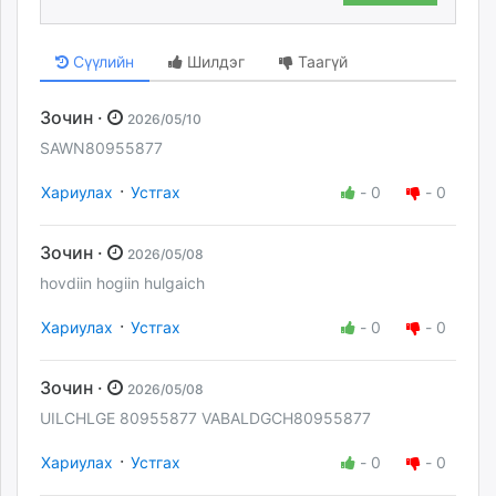
Сүүлийн
Шилдэг
Таагүй
Зочин ·
2026/05/10
SAWN80955877
·
Хариулах
Устгах
-
0
-
0
Зочин ·
2026/05/08
hovdiin hogiin hulgaich
·
Хариулах
Устгах
-
0
-
0
Зочин ·
2026/05/08
UILCHLGE 80955877 VABALDGCH80955877
·
Хариулах
Устгах
-
0
-
0