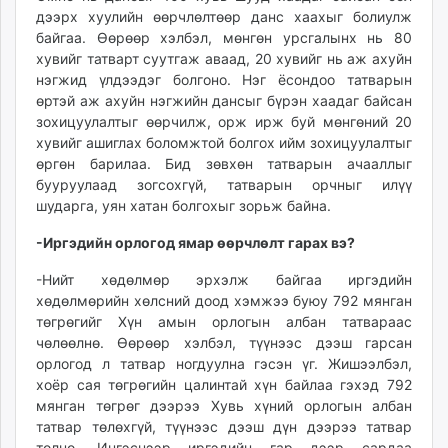
дээрх хуулийн өөрчлөлтөөр данс хаахыг болиулж
байгаа. Өөрөөр хэлбэл, мөнгөн урсгалынх нь 80
хувийг татварт суутгаж аваад, 20 хувийг нь аж ахуйн
нэгжид үлдээдэг болгоно. Нэг ёсондоо татварын
өртэй аж ахуйн нэгжийн дансыг бүрэн хаадаг байсан
зохицуулалтыг өөрчилж, орж ирж буй мөнгөний 20
хувийг ашиглах боломжтой болгох ийм зохицуулалтыг
өргөн барилаа. Бид зөвхөн татварын ачааллыг
бууруулаад зогсохгүй, татварын орчныг илүү
шударга, уян хатан болгохыг зорьж байна.
-Иргэдийн орлогод ямар өөрчлөлт гарах вэ?
-Нийт хөдөлмөр эрхэлж байгаа иргэдийн
хөдөлмөрийн хөлсний доод хэмжээ буюу 792 мянган
төгрөгийг Хүн амын орлогын албан татвараас
чөлөөлнө. Өөрөөр хэлбэл, түүнээс дээш гарсан
орлогод л татвар ногдуулна гэсэн үг. Жишээлбэл,
хоёр сая төгрөгийн цалинтай хүн байлаа гэхэд 792
мянган төгрөг дээрээ Хувь хүний орлогын албан
татвар төлөхгүй, түүнээс дээш дүн дээрээ татвар
төлнө. Ингэснээр иргэдийн гар дээр сардаа