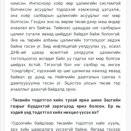
нэмсэн. Ингэснээр хоёр өөр цалингийн системтэй
болчихсон асуудлыг тодорхой хэмжээнд цэгцэлж,
энэ хоёр салбарын цалингийн асуудлыг нэг мөр
болгосон. Гэхдээ энэ нь өөрөө төсөв дээр маш өндөр
ачаалал өгч байгаа. Тиймээс цаашдаа нэг салбарын
цалинг сугалж аваад шийддэг байдал байж болохгүй.
Энэ нь төрийн албаны цалингийн тогтолцоог эвдэж
байна гэсэн үг. Бид инфляцитай уялдуулах уу, эсвэл
ДНБ-ий цэвэр өсөлттэй уялдуулж цалингийн
тогтолцоогоо өсгөдөг байх уу гэдгээ нэг мөр болгож
шийдэх ёстой. Тэгэхгүй бол нэг салбар нь ингэж
“сондгойрч”, хүрээний эр шиг цалингаа нэмээд яваад
байвал үр дүнд нь Нийгмийн даатгалын сангаа л
дампууруулна гэсэн үг. Эцэстээ улсын төсөв тэр
ачааллыг даахгүй байдалд орно.
-Төсвийн тодотгол хийх тухай яриа шинэ Засгийн
газрыг бүрдэхтэй зэрэгцээд ярих болсон. Ер нь
хэдий үед тодотгол хийх нөхцөл үүсэх вэ?
-Одоогийн байдлаар төсвийн тодотгол хийх хууль,
эрх зүйн шаардлага үүсээгүй байна. Яагаад гэхээр