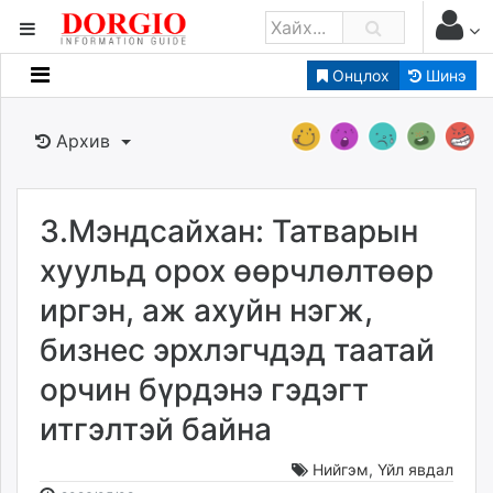
Онцлох
Шинэ
Мэдээллийн
Зар мэдээллийн
Архив
Банк санхүү
Бизнес ААН
Төрийн
З.Мэндсайхан: Татварын
Нийслэлийн
хуульд орох өөрчлөлтөөр
иргэн, аж ахуйн нэгж,
dorgio.mn
бизнес эрхлэгчдэд таатай
Gogo.mn
caak.mn
орчин бүрдэнэ гэдэгт
news.mn
итгэлтэй байна
zindaa.mn
Baabar.mn
Нийгэм
,
Үйл явдал
tovch.mn