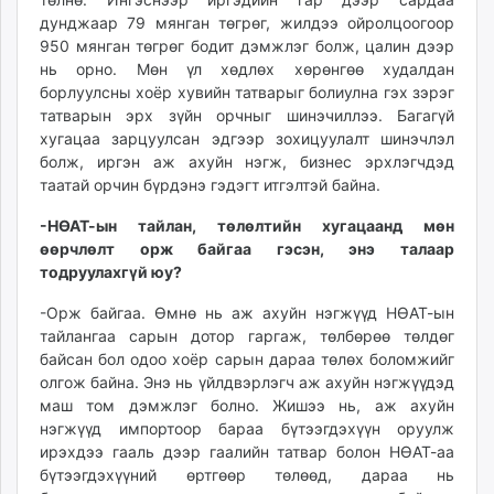
дунджаар 79 мянган төгрөг, жилдээ ойролцоогоор
950 мянган төгрөг бодит дэмжлэг болж, цалин дээр
нь орно. Мөн үл хөдлөх хөрөнгөө худалдан
борлуулсны хоёр хувийн татварыг болиулна гэх зэрэг
татварын эрх зүйн орчныг шинэчиллээ. Багагүй
хугацаа зарцуулсан эдгээр зохицуулалт шинэчлэл
болж, иргэн аж ахуйн нэгж, бизнес эрхлэгчдэд
таатай орчин бүрдэнэ гэдэгт итгэлтэй байна.
-НӨАТ-ын тайлан, төлөлтийн хугацаанд мөн
өөрчлөлт орж байгаа гэсэн, энэ талаар
тодруулахгүй юу?
-Орж байгаа. Өмнө нь аж ахуйн нэгжүүд НӨАТ-ын
тайлангаа сарын дотор гаргаж, төлбөрөө төлдөг
байсан бол одоо хоёр сарын дараа төлөх боломжийг
олгож байна. Энэ нь үйлдвэрлэгч аж ахуйн нэгжүүдэд
маш том дэмжлэг болно. Жишээ нь, аж ахуйн
нэгжүүд импортоор бараа бүтээгдэхүүн оруулж
ирэхдээ гааль дээр гаалийн татвар болон НӨАТ-аа
бүтээгдэхүүний өртгөөр төлөөд, дараа нь