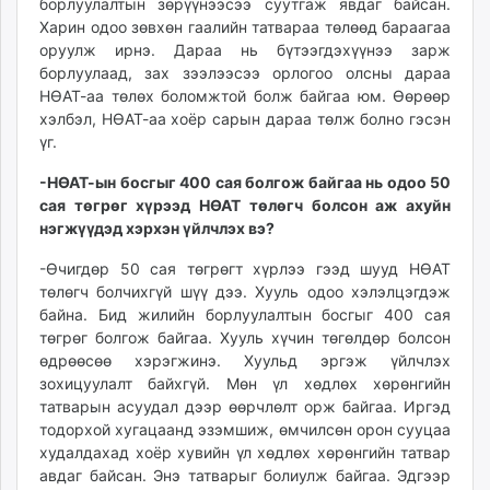
борлуулалтын зөрүүнээсээ суутгаж явдаг байсан.
Харин одоо зөвхөн гаалийн татвараа төлөөд бараагаа
оруулж ирнэ. Дараа нь бүтээгдэхүүнээ зарж
борлуулаад, зах зээлээсээ орлогоо олсны дараа
НӨАТ-аа төлөх боломжтой болж байгаа юм. Өөрөөр
хэлбэл, НӨАТ-аа хоёр сарын дараа төлж болно гэсэн
үг.
-НӨАТ-ын босгыг 400 сая болгож байгаа нь одоо 50
сая төгрөг хүрээд НӨАТ төлөгч болсон аж ахуйн
нэгжүүдэд хэрхэн үйлчлэх вэ?
-Өчигдөр 50 сая төгрөгт хүрлээ гээд шууд НӨАТ
төлөгч болчихгүй шүү дээ. Хууль одоо хэлэлцэгдэж
байна. Бид жилийн борлуулалтын босгыг 400 сая
төгрөг болгож байгаа. Хууль хүчин төгөлдөр болсон
өдрөөсөө хэрэгжинэ. Хуульд эргэж үйлчлэх
зохицуулалт байхгүй. Мөн үл хөдлөх хөрөнгийн
татварын асуудал дээр өөрчлөлт орж байгаа. Иргэд
тодорхой хугацаанд эзэмшиж, өмчилсөн орон сууцаа
худалдахад хоёр хувийн үл хөдлөх хөрөнгийн татвар
авдаг байсан. Энэ татварыг болиулж байгаа. Эдгээр