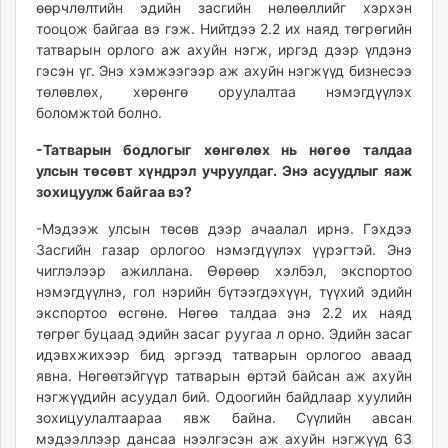
өөрчлөлтийн эдийн засгийн нөлөөллийг хэрхэн
тооцож байгаа вэ гэж. Нийтдээ 2.2 их наяд төгрөгийн
татварын орлого аж ахуйн нэгж, иргэд дээр үлдэнэ
гэсэн үг. Энэ хэмжээгээр аж ахуйн нэгжүүд бизнесээ
төлөвлөх, хөрөнгө оруулалтаа нэмэгдүүлэх
боломжтой болно.
-Татварын бодлогыг хөнгөлөх нь нөгөө талдаа
улсын төсөвт хүндрэл учруулдаг. Энэ асуудлыг яаж
зохицуулж байгаа вэ?
-Мэдээж улсын төсөв дээр ачаалал ирнэ. Гэхдээ
Засгийн газар орлогоо нэмэгдүүлэх үүрэгтэй. Энэ
чиглэлээр ажиллана. Өөрөөр хэлбэл, экспортоо
нэмэгдүүлнэ, гол нэрийн бүтээгдэхүүн, түүхий эдийн
экспортоо өсгөнө. Нөгөө талдаа энэ 2.2 их наяд
төгрөг буцаад эдийн засаг руугаа л орно. Эдийн засаг
идэвхжихээр бид эргээд татварын орлогоо аваад
явна. Нөгөөтэйгүүр татварын өртэй байсан аж ахуйн
нэгжүүдийн асуудал бий. Одоогийн байдлаар хуулийн
зохицуулалтаараа явж байна. Сүүлийн авсан
мэдээллээр дансаа нээлгэсэн аж ахуйн нэгжүүд 63