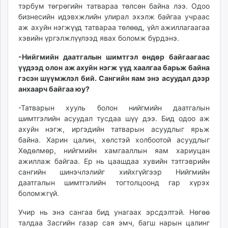
тэрбум төгрөгийн татвараа төлсөн байна лээ. Одоо
бизнесийн идэвхжлийн улирал эхэлж байгаа учраас
аж ахуйн нэгжүүд татвараа төлөөд, үйл ажиллагаагаа
хэвийн үргэлжлүүлээд явах боломж бүрдэнэ.
-Нийгмийн даатгалын шимтгэл өндөр байгаагаас
үүдээд олон аж ахуйн нэгж үүд хаалгаа барьж байна
гэсэн шүүмжлэл бий. Сангийн яам энэ асуудал дээр
анхаарч байгаа юу?
-Татварын хууль болон нийгмийн даатгалын
шимтгэлийн асуудал тусдаа шүү дээ. Бид одоо аж
ахуйн нэгж, иргэдийн татварын асуудлыг ярьж
байна. Харин цалин, хөлстэй холбоотой асуудлыг
Хөдөлмөр, нийгмийн хамгааллын яам хариуцан
ажиллаж байгаа. Ер нь цаашдаа хувийн тэтгэврийн
сангийн шинэчлэлийг хийхгүйгээр Нийгмийн
даатгалын шимтгэлийн тогтолцоонд гар хүрэх
боломжгүй.
Учир нь энэ сангаа бид унагаах эрсдэлтэй. Нөгөө
талдаа Засгийн газар сая эмч, багш нарын цалинг