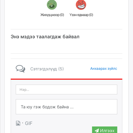
Жихүүцмээр (
0
)
Үзэн ядмаар (
0
)
Энэ мэдээ таалагдаж байвал
Сэтгэгдэлүүд (5)
Анхаарах зүйлс
·
GIF
Илгээх