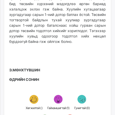
бид төсвийн хүрээний мэдэгдлээ өргөн бариад
хэлэлцэж эхлэх гэж байна. Хуулийн хугацаагаар
зургадугаар сарын 1-ний дотор батлах ёстой. Төсвийн
тогтвортой байдлын тухай хуулиар зургадугаар
сарын 1-ний дотор баталснаас хойш гурван сарын
дотор төсвийн тодотгол хийхийг хориглодог. Тэгэхээр
хуулийн хувьд одоогоор тодотгол хийх нөхцөл
бүрдээгүй байна гэж ойлгож болно.
Э.МӨНХТҮВШИН
ӨДРИЙН СОНИН
Хөгжилтэй (
)
Гайхамшигтай (
1
)
Гунигтай (
0
)