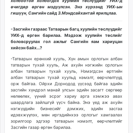
холбоотой холбогдох хуулийн төслүүдийг УИХ-д
unuudur.mn
өчигдөр өргөн мэдүүлсэн. Энэ хүрээнд УИХ-ын
isee.mn
гишүүн, Сангийн сайд З.Мэндсайхантай ярилцлаа.
mglradio.com
fact.mn
-Засгийн газраас Татварын багц хуулийн төслүүдийг
itoim.mn
УИХ-д өргөн барилаа. Мэдээж хуулийн төслийг
боловсруулах гол ажлыг Сангийн яам хариуцан
tumen.mn
хийсэн байх...?
shuum.mn
times.mn
-Татварын ерөнхий хууль, Хүн амын орлогын албан
tvmongolia.mn
татварын тухай хууль, Аж ахуйн нэгжийн орлогын
албан татварын тухай хууль, Нэмэгдсэн өртгийн
mass.mn
албан татварын тухай хуульд нэмэлт, өөрчлөлтүүд
unegui.mn
орж байгаа. Ойрхи Дорнодод үүсээд байгаа эдийн
assa.mn
засгийн хүндрэл манай улсын эдийн засагт сөргөөр
toim.mn
нөлөөлөх, үүний эсрэг хариу арга хэмжээ авах
tac.mn
шаардлага зайлшгүй үүсч байна. Энэ үед аж ахуйн
нэгжүүдийн бизнесийг дэмжих, эдийн засгаа
paparazzi.mn
идэвхжүүлэх, мөн иргэдийнхээ орлогыг хамгаалах
unread.today
зорилгоор эдгээр татварын нэмэлт, өөрчлөлтийг
Засгийн газар өргөн барилаа.