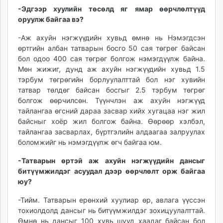
-Эдгээр хуулийн төсөлд яг ямар өөрчлөлтүүд
оруулж байгаа вэ?
-Аж ахуйн нэгжүүдийн хувьд өмнө нь Нэмэгдсэн
өртгийн албан татварын босго 50 сая төгрөг байсан
бол одоо 400 сая төгрөг болгож нэмэгдүүлж байна.
Мөн жижиг, дунд аж ахуйн нэгжүүдийн хувьд 1.5
тэрбум төгрөгийн борлуулалттай бол нэг хувийн
татвар төлдөг байсан босгыг 2.5 тэрбум төгрөг
болгож өөрчилсөн. Түүнчлэн аж ахуйн нэгжүүд
тайлангаа өгсний дараа засвар хийх хугацаа нэг жил
байсныг хоёр жил болгож байна. Өөрөөр хэлбэл,
тайлангаа засварлах, бүртгэлийн алдаагаа залруулах
боломжийг нь нэмэгдүүлж өгч байгаа юм.
-Татварын өртэй аж ахуйн нэгжүүдийн дансыг
битүүмжилдэг асуудал дээр өөрчлөлт орж байгаа
юу?
-Тийм. Татварын ерөнхий хуулиар өр, авлага үүссэн
тохиолдолд дансыг нь битүүмжилдэг зохицуулалттай.
Өмнө нь дансыг 100 хувь шууд хаадаг байсан бол