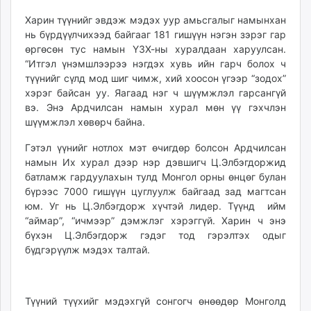
ikon.mn
Харин түүнийг эвдэж мэдэх уур амьсгалыг намынхан
mnb.mn
нь бүрдүүлчихээд байгааг 181 гишүүн нэгэн зэрэг гар
Livetv.mn
өргөсөн тус намын ҮЗХ-ны хуралдаан харуулсан.
Eguur.mn
“Итгэл үнэмшлээрээ нэгдэх хувь ийн гарч болох ч
түүнийг сүлд мод шиг чимж, хий хоосон үгээр “зодох”
24tsag.mn
хэрэг байсан уу. Яагаад нэг ч шүүмжлэл гарсангүй
shuud.mn
вэ. Энэ Ардчилсан намын хурал мөн үү гэхчлэн
eagle.mn
шүүмжлэл хөвөрч байна.
ergelt.mn
Гэтэл үүнийг нотлох мэт өчигдөр болсон Ардчилсан
zarig.mn
намын Их хурал дээр нэр дэв­шигч Ц.Элбэгдоржид
today.mn
бат­ламж гардуулахын тулд Монгол орны өнцөг булан
zuv.mn
бүрээс 7000 гишүүн цуглуулж байгаад зад магтсан
mminfo.mn
юм. Уг нь Ц.Элбэгдорж хүч­тэй лидер. Түүнд ийм
ugluu.mn
“аймар”, “ичмээр” дэмжлэг хэрэггүй. Харин ч энэ
бүхэн Ц.Элбэгдорж гэдэг тод гэрэлтэх одыг
urlag.mn
бүдгэрүүлж мэдэх талтай.
unen.mn
asu.mn
shudarga.mn
Түүний түүхийг мэдэхгүй сонгогч өнөөдөр Монголд
shuurhai.mn