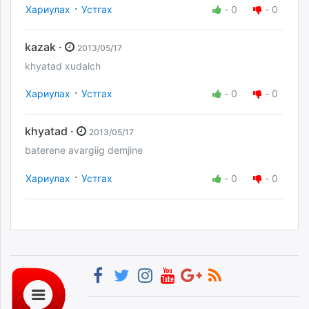
·
Хариулах
Устгах
-
0
-
0
kazak ·
2013/05/17
khyatad xudalch
·
Хариулах
Устгах
-
0
-
0
khyatad ·
2013/05/17
baterene avargiig demjine
·
Хариулах
Устгах
-
0
-
0