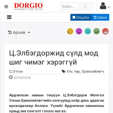
Онцлох
Шинэ
Мэдээллийн
Зар мэдээллийн
Архив
Банк санхүү
Бизнес ААН
Төрийн
Ц.Элбэгдоржид сүлд мод
Нийслэлийн
шиг чимэг хэрэггүй
С.Отгон
Улс төр
,
Ерөнхийлөгч
dorgio.mn
2013-
2026-
2013/05/09
Gogo.mn
05-
08-
caak.mn
09
09
news.mn
13:59:40
08:17:24
Ардчилсан намын гишүүн Ц.Эл­бэгдорж Монгол
zindaa.mn
Улсын Ерөнхийлөгчийн сон­гуу­льд хоёр дахь удаагаа
Baabar.mn
өрсөл­дөхөөр боллоо. Үүнийг Ардчилсан намынхны
tovch.mn
хувьд зөв сонголт гэхээс яах вэ.