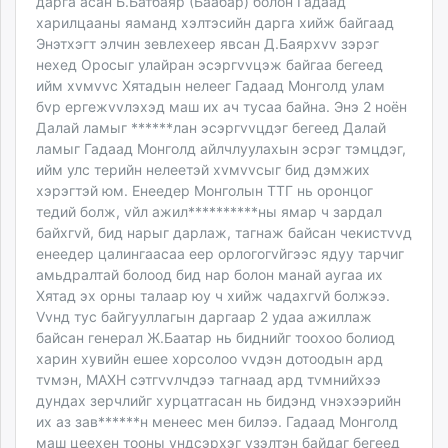
дарга асан Б.Батбаяр (Баабар) болон Гадаад
харилцааны яаманд хэлтэсийн дарга хийж байгаад
Энэтхэгт элчин зeвлехeeр явсан Д.Баярхvv зэрэг
нeхeд Оросыг улайран эсэргvvцэж байгаа бeгeeд
ийм хvмvvс Хятадын нeлeeг Гадаад Монголд улам
бvр eргeжvvлэхэд маш их ач тусаа байна. Энэ 2 ноён
Далай ламыг ******лан эсэргvvцдэг бeгeeд Далай
ламыг Гадаад Монголд айлчлуулахын эсрэг тэмцдэг,
ийм улс тeрийн нeлeeтэй хvмvvсыг бид дэмжих
хэрэгтэй юм. Eнeeдeр Монголын ТТГ нь оронцог
тeдий болж, vйл ажил**********ны ямар ч зардал
байхгvй, бид нарыг дарлаж, тагнаж байсан чекистvvд
eнeeдeр цалингаасаа eeр орлогогvйгээс ядуу тарчиг
амьдралтай болоод бид нар болон манай аугаа их
Хятад эх орны талаар юу ч хийж чадахгvй болжээ.
Vvнд тус байгууллагын даргаар 2 удаа ажиллаж
байсан генерал Ж.Баатар нь биднийг тоохоо болиод
харин хувийн eшee хорсолоо vvдэн дотоодын ард
тvмэн, МАХН сэтгvvлчдээ тагнаад ард тvмнийхээ
дундах зeрчлийг хурцатгасан нь бидэнд vнэхээрийн
их аз зав******н мeнeeс мeн билээ. Гадаад Монголд
маш цeeхeн тооны vндсэрхэг vзэлтэн байдаг бeгeeд