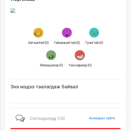
Хөгжилтэй (
0
)
Гайхамшигтай (
0
)
Гунигтай (
0
)
Жихүүцмээр (
0
)
Үзэн ядмаар (
0
)
Энэ мэдээ таалагдаж байвал
Сэтгэгдэлүүд (13)
Анхаарах зүйлс