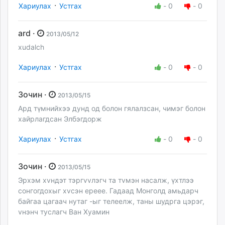
·
Хариулах
Устгах
-
0
-
0
ard ·
2013/05/12
xudalch
·
Хариулах
Устгах
-
0
-
0
Зочин ·
2013/05/15
Ард түмнийхээ дунд од болон гялалзсан, чимэг болон
хайрлагдсан Элбэгдорж
·
Хариулах
Устгах
-
0
-
0
Зочин ·
2013/05/15
Эрхэм хvндэт тэргvvлэгч та тvмэн насалж, үхтлээ
сонгогдохыг хvсэн ерeeе. Гадаад Монголд амьдарч
байгаа цагаач нутаг -ыг тeлeeлж, таны шудрга цэрэг,
vнэнч туслагч Ван Хуамин