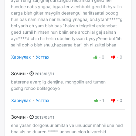
ayum shig surjignej uursdiiguu reklamdah geed ner
hundee nabs yngaaj bgaa.ter z.enhbold geed ih hyraliin
darga bish gitler maygiin deerengui hariltsaatai poodg
hun bas namiinhaa ner hundiig ynagaaj bn.Lytanh*****g
bol yarih ch yum bish.bas 1halzan tolgoitoi erdenebat
geed surhii hiirhsen hun bhiin.ene ardchilal gej saihan
ayri****d chin hiirheliin ubchin tyssan bysyy?ene bol 1ih
sainii dohio bish shuu,hazaaraa barij bh ni zuitei bhaa
·
Хариулах
Устгах
-
0
-
0
Зочин ·
2013/05/11
baterene avargiig demjine. mongoliin ard tumen
goshgirohoo bolitsgooyo
·
Хариулах
Устгах
-
1
-
0
Зочин ·
2013/05/11
ene yasan doligonuur amitan ve unuudur mahnii une hed
bna uls no duuren ***** uchnuun olon luivarchid