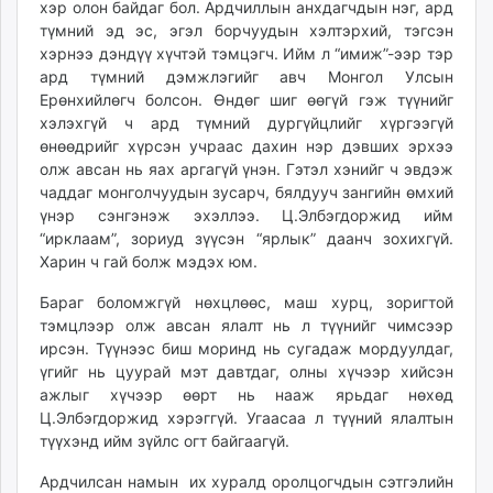
хэр олон байдаг бол. Ардчиллын анхдагчдын нэг, ард
unuudur.mn
түмний эд эс, эгэл борчуудын хэлтэрхий, тэгсэн
isee.mn
хэрнээ дэндүү хүчтэй тэмцэгч. Ийм л “имиж”-ээр тэр
mglradio.com
ард түмний дэмжлэгийг авч Монгол Улсын
Ерөнхийлөгч болсон. Өндөг шиг өөгүй гэж түүнийг
fact.mn
хэлэхгүй ч ард түмний дургүйцлийг хүргээгүй
itoim.mn
өнөөдрийг хүрсэн учраас дахин нэр дэвших эрхээ
tumen.mn
олж авсан нь яах аргагүй үнэн. Гэтэл хэнийг ч эвдэж
shuum.mn
чаддаг монголчуудын зусарч, бялдууч зангийн өмхий
times.mn
үнэр сэнгэнэж эхэллээ. Ц.Элбэгдоржид ийм
“ирклаам”, зориуд зүүсэн “ярлык” даанч зохихгүй.
tvmongolia.mn
Харин ч гай болж мэдэх юм.
mass.mn
unegui.mn
Бараг боломжгүй нөхцлөөс, маш хурц, зоригтой
assa.mn
тэмцлээр олж авсан ялалт нь л түүнийг чимсээр
ирсэн. Түүнээс биш моринд нь сугадаж мордуулдаг,
toim.mn
үгийг нь цуурай мэт давтдаг, олны хүчээр хийсэн
tac.mn
ажлыг хүчээр өөрт нь нааж ярьдаг нөхөд
paparazzi.mn
Ц.Элбэгдоржид хэрэггүй. Угаасаа л түүний ялалтын
unread.today
түүхэнд ийм зүйлс огт байгаагүй.
Ардчилсан намын их хуралд оролцогчдын сэтгэлийн