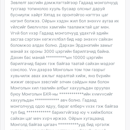
Зeвлeлт засгийн дэмжлэгтэйгээр Гадаад монголчууд
тусгаар тогмнолоо хууль бусаар олсныг даруй
бусниулж хайрт Хятад эх оронтойгоо нэгтгэх цаг
нэгэнт болжээ. Ойрын хэдэн жил бол энэхvv аугаа их
vйлсийг биелvvлэх хамгийн тааламжтай цаг мeн.
Vгvй бол vхэр Гадаад монголчууд удахгvй эдийн
засгаа сэргээн хeгжvvлбэл бид нар энэхvv сайхан
боломжоо алдах болно. Дархан Эрдэнэтийн замыг
манай эх ороны 3000 цэргийн барилгачид байна.
Дахин бас манай **********ын 10000 цэргийн
барилгачид барих гэж байгаа таатай сайхан мэдээг
сонслоо. Vvн дээрээ Монголын том том газрыг
хувьчилж авах ажлыг яаралтай хийж, янз бvрийн
жижиг оворын зэвсгийг элчин сайдын яам болон
Монголын хил гаалийн албыг хахуульдан оруулах
буюу Монголын БХЯ-ны ************ийн хvмvvсийг
хахуульдан ************ авч болно. Гадаад
монголчууд одоо ядуу, бараг eлбeрч vхэх гэж байгаа
тул бид ************ барихгvйгээр юу ч хийжболох
сайхан цаг мeч хvрч иржээ. Ойрын хугацаанд
Монголд байгаа цагаач **********ууд бид vргэлж