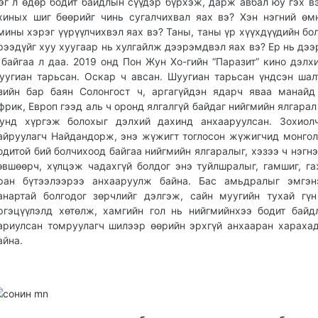
эг л өдөр бодит байдлын сүүдэр бүрхэж, дарж авбал юу гэх в
хиных шиг бөөрийг чинь сугалчихвал яах вэ? Хэн нэгний өм
мины хэрэг үүрүүлчихвэл яах вэ? Таны, таны үр хүүхдүүдийн бо
рээдүйг хуу хуугаар нь хулгайлж дээрэмдвэл яах вэ? Ер нь дэ
 байгаа л даа. 2019 онд Пон Жун Хо-гийн “Паразит” кино дэлх
уугиан тарьсан. Оскар ч авсан. Шуугиан тарьсан үндсэн шал
зийн бар баян Солонгост ч, аргагүйдэн ядарч яваа манайд
фрик, Европ гээд аль ч оронд ялгалгүй байдаг нийгмийн ялгарал
унд хүргэж болохыг дэлхий дахинд анхааруулсан. Зохиолч
айруулагч Найдандорж, энэ жүжигт тоглосон жүжигчид монгол
одитой бий болчихоод байгаа нийгмийн ялгаралыг, хэзээ ч нэгнэ
өвшөөрч, хүлцэж чадахгүй болдог энэ туйлшралыг, гамшиг, г
ран бүтээлээрээ анхааруулж байна. Бас амьдралыг эмгэн
анартай болгодог зөрчлийг дэлгэж, сайн муугийн тухай гү
ргэцүүлэлд хөтөлж, хамгийн гол нь нийгмийнхээ бодит байд
ариулсан томруулагч шилээр өөрийн эрхгүй анхааран хараха
айна.