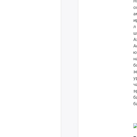
Н
о
а
и
л
ш
А
А
ю
н
б
з
у
ч
э
б
б