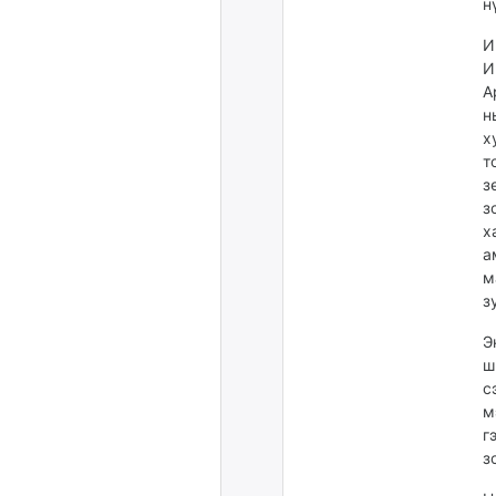
н
И
И
А
н
х
т
з
з
х
а
м
з
Э
ш
с
м
г
з