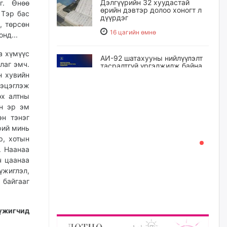
Дэлгүүрийн 32 хуудастай
г. Өнөө
өрийн дэвтэр долоо хоногт л
 Тэр бас
дүүрдэг
, төрсөн
16 цагийн өмнө
онд...
а хүмүүс
АИ-92 шатахууны нийлүүлэлт
лаг эмч.
тасралтгүй үргэлжилж байна
н хувийн
16 цагийн өмнө
цэцэглэж
өх алтны
ин эр эм
I ангийн цахим бүртгэл энэ
эн тэнэг
сарын 17-ноос эхэлнэ
рий минь
17 цагийн өмнө
р, хотын
. Наанаа
ч цаанаа
Үндсэн хууль зөрчсөн
Х.Булгантуяа, үндэсний эв
үжиглэл,
нэгдэлд харшилсан
 байгааг
М.Нарантуяа-Нара нарт хэзээ
хариуцлага тооцох вэ?
17 цагийн өмнө
үжигчид