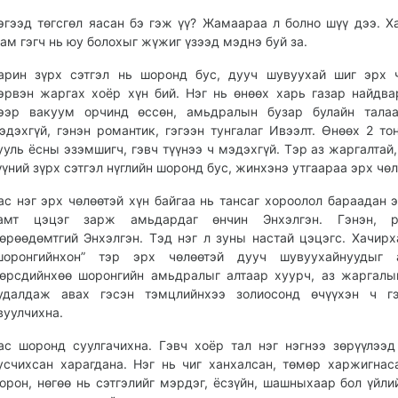
эгээд төгсгөл яасан бэ гэж үү? Жамаараа л болно шүү дээ. Х
ам гэгч нь юу болохыг жүжиг үзээд мэднэ буй за.
арин зүрх сэтгэл нь шоронд бус, дууч шувуухай шиг эрх 
эрвэн жаргах хоёр хүн бий. Нэг нь өнөөх харь газар найдва
ээр вакуум орчинд өссөн, амьдралын бузар булайн тала
эдэхгүй, гэнэн романтик, гэгээн тунгалаг Ивээлт. Өнөөх 2 то
ууль ёсны эзэмшигч, гэвч түүнээ ч мэдэхгүй. Тэр аз жаргалтай,
үүний зүрх сэтгэл нүглийн шоронд бус, жинхэнэ утгаараа эрх чө
ас нэг эрх чөлөөтэй хүн байгаа нь тансаг хороолол бараадан э
амт цэцэг зарж амьдардаг өнчин Энхэлгэн. Гэнэн, р
өрөөдөмтгий Энхэлгэн. Тэд нэг л зуны настай цэцэгс. Хачирх
шоронгийнхон” тэр эрх чөлөөтэй дууч шувуухайнуудыг а
өрсдийнхөө шоронгийн амьдралыг алтаар хуурч, аз жаргалы
удалдаж авах гэсэн тэмцлийнхээ золиосонд өчүүхэн ч гэ
вуулчихна.
ас шоронд суулгачихна. Гэвч хоёр тал нэг нэгнээ зөрүүлээ
усчихсан харагдана. Нэг нь чиг ханхалсан, төмөр харжигнас
орон, нөгөө нь сэтгэлийг мэрдэг, ёсзүйн, шашныхаар бол үйли