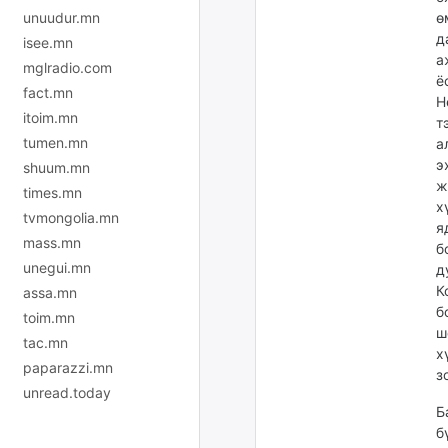
ө
unuudur.mn
д
isee.mn
а
mglradio.com
ё
fact.mn
Н
itoim.mn
т
tumen.mn
а
э
shuum.mn
ж
times.mn
х
tvmongolia.mn
я
mass.mn
б
unegui.mn
д
К
assa.mn
б
toim.mn
ш
tac.mn
х
paparazzi.mn
з
unread.today
Б
б