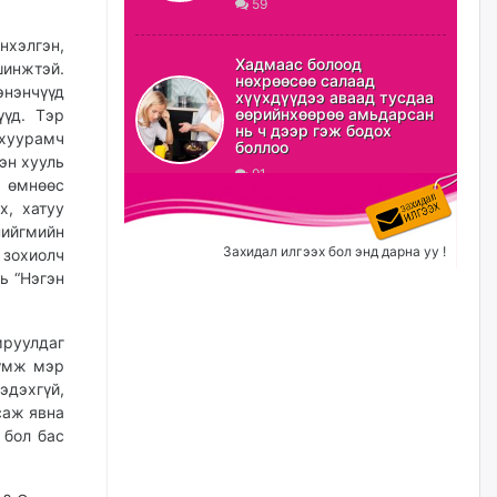
59
ХЗДХ-ын сайд С.Амарсайхан:
нхэлгэн,
Авлигаар авсан хөрөнгийг
Хадмаас болоод
шинжтэй.
хурааж, нийгмийн сайн
нөхрөөсөө салаад
сайхны хөгжилд зориулах
энэнчүүд
хүүхдүүдээ аваад тусдаа
бөгөөд үүнийг хэд хэдэн эрх
өөрийнхөөрөө амьдарсан
үүд. Тэр
бүхий байгууллагаас санал авна
нь ч дээр гэж бодох
 хуурамч
боллоо
өчигдѳр
эн хууль
91
ө өмнөөс
х, хатуу
Шатахууныг олдож байгаа
газраас нь л авч байна. Үнэ
ийгмийн
тарифаас илүү хангамж дээр
Захидал илгээх бол энд дарна уу !
 зохиолч
анхаарч байна
ь “Нэгэн
өчигдѳр
мруулдаг
Ц.Будханд: Дүүгээ гараад
үүмж мэр
ирнэ гэж итгэж хүлээсээр
долоон сарын хугацаа
дэхгүй,
өнгөрлөө
саж явна
өчигдѳр
 бол бас
Барилгын салбарын 100