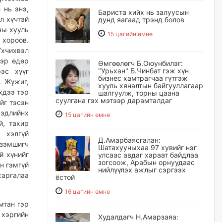
 нь энэ,
Бариста хийх нь залуусын
л хүчтэй
дунд яагаад трэнд болов
ны хууль
15 цагийн өмнө
 хороов.
Үхчихвэл
тэр өдөр
Өмгөөлөгч Б.Оюунбилэг:
"Урьхан" Б.Чинбат гэж хүн
эс хүүг
бизнес хамтрагчаа гүтгэж
. Жүжиг,
хууль хяналтын байгууллагаар
эхдээ тэр
шалгуулж, торны цаана
суулгана гэх мэтээр дарамталдаг
йг тэсэн
мэдлийнх
15 цагийн өмнө
й, тахир
, хэлгүй
Д.Амарбаясгалан:
эзэмшигч
Шатахууныхаа 97 хувийг нэг
й хүнийг
улсаас авдаг хараат байдлаа
зогсоож, Арабын орнуудаас
н гэмгүй
нийлүүлэх ажлыг сэргээх
жаргалаа
ёстой
16 цагийн өмнө
мтан гэр
 хэргийн
Худалдагч Н.Амарзаяа: