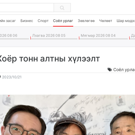
ийн засаг
Бизнес
Спорт
Соёл урлаг
Зөвлөгөө
Чөлөөт
Шар мэдэ
026 08 06
Лхагва 2026 08 05
Мягмар 2026 08 04
Да
Хоёр тонн алтны хүлээлт
Соёл урла
2023-
2026-
2023/10/21
10-
08-
21
07
09:38:31
04:41:05