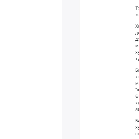
Т
ж
Х
д
д
м
х
т
Б
х
м
“
Ө
х
я
Б
х
ш