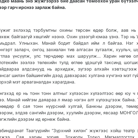
одко маань энэ жүжгээрээ бие даасан томоохон уран бүтээл
ээр гарч ирснээ зарлаж байна.
үжиг эхлэхэд тэрбумтны охины төрсөн өдөр болж, аав нь 
өхөж байгаагүй хөшгийг нээнэ. Охин үзээгүй юмаа үзнэ. Тэр нь
мьдрал. Улныхан. Манай бодит байдал ийм л байгаа. Нэг 
энгэрт заларч, онгоц захиалан тив алгасан зугаалж, хуульч, ш
утлаа үнсүүлж, улс төрчдөөр мах шаруулж... Харин нөгөө о
потекийн зээлээ төлөхийн тулд өглөө үдэшгүй таксинд шогши
айдвараа алдсанууд нь архидаж, зүгээр алхайн хэвтэцгээж 
ансаг шилэн байшингийн дээд давхараас хулгана хүчгэнэ мэт гүй
орхой мэт арваганалдан харагдана.
нгэхэд ер нь тонн тонн алтныг хүлээсэн хүлээлтээс өөр юу ч 
ээ. Манай нийгэм даяараа л ямар нэгэн алт хүлээцгээж байна. 
нөөдөр 6 сая тонн нүүрсний хулгай, Банкны дээрэм, төмө
ээрэм, элдэв сангийн дээрэм, хуулийн дээрэм, явсаар МОНГ
өгжлийн дээрэм ид өрнөж байна.
абиндранат Таагүүрийн “Зүрхний хилэн” жүжгээс хойш театр 
джээ. Сая харин зорив. Зохиолч Тодко Мягмартогтох 