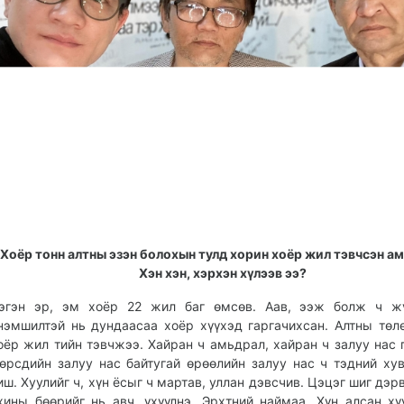
Хоёр тонн алтны эзэн болохын тулд хорин хоёр жил тэвчсэн а
Хэн хэн, хэрхэн хүлээв ээ?
эгэн эр, эм хоёр 22 жил баг өмсөв. Аав, ээж болж ч жү
нэмшилтэй нь дундаасаа хоёр хүүхэд гаргачихсан. Алтны төл
оёр жил тийн тэвчжээ. Хайран ч амьдрал, хайран ч залуу нас г
өрсдийн залуу нас байтугай өрөөлийн залуу нас ч тэдний ху
иш. Хуулийг ч, хүн ёсыг ч мартав, уллан дэвсчив. Цэцэг шиг дэр
хины бөөрийг нь авч, үхүүлнэ. Эрхтний наймаа. Хүн алсан хү