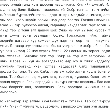
мнөөс хүний ганц хүүг шоронд явуулчихна. Хуулийн хулгай. Ил
алд нь юу болж байсныг төсөөлөшгүй. Хоёр тонн алт гэгч тийм 
ж. Улсын бүртгэлийн газрын даргын эрх мэдлийг ашиглаж, алт
сны эзэн хоёр нярайг өөрийн нэр дээр болгов. Гэхдээ нэгийг нь
өгөөг нь гэр бүлээсээ алсад, гадаадад найдвартай гарт өсгөв. 
эгээд тэр 2 тонн алт даший шог. Учир нь хүү 22 нас хүрсэн 
лтны хууль ёсны эзэмшигч болно. Гэрээслэл тийм. Тиймэ
хнэрийн дагавар хүү хэмээн дүү нарт нь, өөрт нь ч итгүүлнэ
үжиг. Дагавар хүү алтны эзэн болох учир эр, эм хоёр ч бас... Г
үүг яаж ийгээд 22 нас хүргэх ёстой. 22 насных нь төрсөн өдри
дан хүлээнэ. Баярлах гэж тэр. Учир нь тэр алт залуугийн 
олно. Дараа нь нүд нь эргэлдэхээс өөр юу ч хийж чаддаггү
утуугийн тэргэнд үхэн үхтлээ хадаастай байх тавилантай
оролла болгоно. Тэгэж байж л эр эм хоёр алтны хууль ёсны 
олно. Тэр болтол тэд жүжиглэнэ, тэвчинэ, хүлээнэ. Олон гэмгү
оронд явуулна. Гэвч өөрсдийнх нь зүрх сэтгэл шоронд... Бас оло
үний бөөрийг авч, золиослоно. Гэвч өөрсдөө жинхэнэ аз 
олиослоно.
ас нэг нөхөр тэр алтны эзэн болох гэж хүлээнэ. Тэр бол тэрбу
үлийн “үнэнч” үйлчлэгч, цэцэрлэгч, эзнийхээ хүүгийн хүн амины