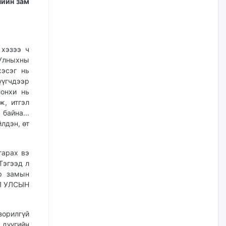
чийн зам
Цагдаагийн дэд хурандаа
Д.Будзаан: Хүүхдийн эсрэг
бэлгийн хүчирхийлэл үйлдвэл
бүх насаар нь хорих ял
оногдуулах хуулийн
хэзээ ч
зохицуулалттай
 Улныхны
хэсэг нь
өчигдѳр
үүгчдээр
лонхи нь
“Аяллын газрын зураг”-ийн
ж, итгэл
хэвлэмэл хувилбарыг Голомт
банкны салбараас үнэ
байна...
төлбөргүй авах боломжтой
лдэн, өт
өчигдѳр
гарах вэ
ЕБС-ийн захирлын үүргийг түр
Тэгээд л
орлон гүйцэтгэгч
р замын
манаачтайгаа бүлэглэн
эзэмшлийнх нь дансаар заал,
ОЛ УЛСЫН
зогсоолын төлбөр ₮121.5
саяыг авчээ
өчигдѳр
зорилгүй
дүүгийн