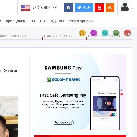
625
USD 3,496.90₮
э
ярилцлага
КОНТЕНТ ЗАДЛАН
Хятад орноор
ваа 2026 08 03
Ням 2026 08 02
Бямба 2026 08 01
г
,
Жүжиг