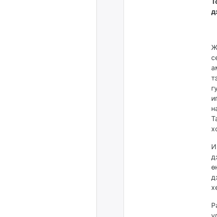
Т
д
Ж
с
а
т
г
и
н
Т
х
И
д
ө
д
х
Р
у