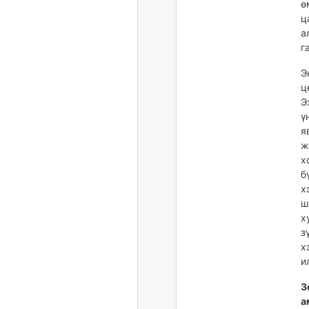
ө
ц
а
г
Э
ц
Э
ү
я
ж
х
б
х
ш
х
з
х
и
З
а