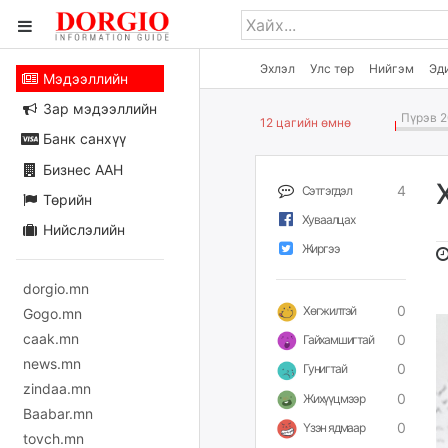
Эхлэл
Улс төр
Нийгэм
Эд
Мэдээллийн
Зар мэдээллийн
Пүрэв 2
12 цагийн өмнө
Банк санхүү
Бизнес ААН
4
Сэтгэгдэл
Төрийн
Хуваалцах
Нийслэлийн
Жиргээ
dorgio.mn
0
Хөгжилтэй
Gogo.mn
caak.mn
0
Гайхамшигтай
news.mn
0
Гунигтай
zindaa.mn
0
Жихүүцмээр
Baabar.mn
0
Үзэн ядмаар
tovch.mn