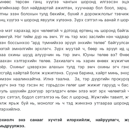
мнөөс төрсөн ганц хүүгээ чангын шоронд илгээсэн эцэ
агийнхаар бол найдвартай ажилтан, хуучнаар бол боол, зарц.
лтны эзэн болохын тулд бөхийж, бүхий л доромжлолыг тэвчиж
анц хүүгээ ч шоронд явуулж хүлээнэ. Зүрх сэтгэл нь аанай л шор
нэ мэт харахад эрх чөлөөтэй ч дотоод ертөнц нь шоронд байга
өөнгүй. Нэг тийм дүр нь эмч. Уг нь тэр мэс заслийн нэн чадвар
зэн боссынхоо “ард түмнийхээ эрүүл энхийн төлөө” байгуулса
нэтэй эмнэлгийн эрхлэгч. Зүрх муутай ч, бөөр нь эрүүл ид 
ваа охины шууд алуурчин нь тэр эмч. Юуны төлөө вэ? Өнө
аахан хэлтэрхийн төлөө. Захиалагч нь харин өнөөх жүжигч
оёр. Охиныг цэвэрхэн алахын тулд тэр эмч охины эгч гэн
үсгүйд хайртай болж жүжиглэнэ. Сууна барина, хайрт минь, энх
эмээн наалинхайтна. Илнэ таална. За, тэр дүүргийн прокуро
үүгч энэ тэр гэсэн яс горьдсон гөлөг шиг жижиг гарууд ч бас
ууль шүүхийн дээгүүр эргэлдэгч өлөн элээ мэт эрх чөлөөтэй 
үрх сэтгэл, бодол сэтгэлгээ нь бас л шоронд. Жүжгийн тавилт, ж
элж ярьж буй нь, монолог нь ч тэд жинхэнэ утгаараа шоронд
лэрхийлнэ.
охиолч энэ санааг хүчтэй илэрхийлж, найруулагч, ж
мьдруулжээ.