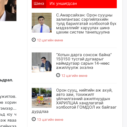
Шинэ
Их уншигдсан
С.Амарсайхан: Орон сууцны
залилангаас сэргийлэхийн
тулд барилгатай холбоотой бүх
мэдээллийг харуулах шинэ
цахим систем танилцуулна
12 цагийн өмнө
“Хотын дарга сонсож байна”
150150 тусгай дугаарыг
наймдугаар сарын 14-нөөс
ажиллуулж эхэлнэ
12 цагийн өмнө
мьдрал.
Орон сууц, нийтийн аж ахуй,
авто зам, тохижилт
жиглэв.
үйлчилгээний ажилтнуудын
өө хорин
ХАРИЛЦАА хандлагатай
холбоотой ГОМДОЛ их байгааг
эмээр...
дурдлаа
вьд юу ч
13 цагийн өмнө
вэж яваа
үгийнхээ