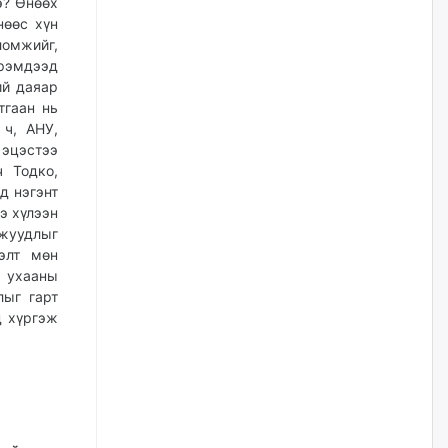
э? Өнөөх
жилийн ойд зориулсан
наадмыг хойшлуулав
нөөс хүн
ломжийг,
өчигдѳр
эрэмдээд
ий даяар
Монгол Улсад 162 вагон - 9720
тгаан нь
тонн АИ-92 орж иржээ
 ч, АНУ,
өчигдѳр
 эцэстээ
 Тодко,
д нэгэнт
Jade Gas: 1.1 тэрбум австрали
э хүлээн
долларын санхүүжилтийн
ажуудлыг
эцсийн гэрээг есдүгээр сард
байгуулбал Тавантолгойн
элт мөн
метан хийн үйлдвэрлэлийн
н ухааны
өрөмдлөгийг 2027 онд эхлүүлнэ
лыг гарт
өчигдѳр
д хүргэж
Ханын материалд эхний
ээлжийн 6 блок орон сууцны
барилга угсралтын ажил
үргэлжилж байна
өчигдѳр