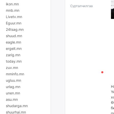
ikon.mn
Сурталчилгаа
mnb.mn
Livetv.mn
Eguur.mn
24tsag.mn
shuud.mn
eagle.mn
ergelt.mn
zarig.mn
today.mn
zuv.mn
mminfo.mn
ugluu.mn
Н
urlag.mn
Ү
unen.mn
х
asu.mn
Ө
shudarga.mn
б
shuurhai.mn
о