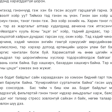
үдэнд харагддаггүй шорон.
нгэхэд гэнэнчүүд гэж хэн бэ гэсэн асуулт гарцаагүй гарна. Э
вээлт хоёр уу? Тиймээ тэд гэнэн нь үнэн. Гэнэн зан хоёр 
риун гэнэн, тэнэг гэнэн гэж. Энэ хоёр эхнийх нь. Харин тэнэг г
ь тэр аз жаргалыг алтаар худалдаад авчихна гэж итгэсэнч
уйвалдагч хууль ёсны “эцэг эх” хоёр, тэдний дундаас, тэр
ооцоотой хайрын дундаас гарсан хүү, охин хоёр. Тэд хэдий чинэ
өрчинө, хэдий чинээн энгийн гэмгүй хүмүүсийг өөрсдийнхө
олиослоно, тэр хэрээр дотоод ертөнцийн шорон улам бат бэ
аргис чангалан болж буй. Харамсалтай нь өнөө цагийн н
мьдрал тэр шоронгийнхны хүслээр тодорхойлогдож байгааг
аань хэлж байна. Бүр хашхирч, бахардан хашхирч байна. Тэр н
уны цэцэг” хэмээх энэ жүжиг.
нэ бодит байдлыг сайн хараадахаач ээ хэмээн бидний гарт то
ил бариулж байна. “Хүчирхийлэл сурталчилж байна” гэсэн ш
эр сонсогдов. Бас тийм ч биш юм аа. Бодит байдлыг мэ
эдрэхгүй, фильтертэй гэнэн тэнэг нүдээр амьдралыг харж, бая
эдэг нэг талаар стресс зовлонгүй сайхан л байх, нөгөө талаар
овлон шүү дээ.