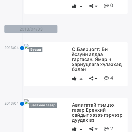
0
2013/04/03
2013/04/03
С.Баярцогт: Би
Бусад
ёсзүйн алдаа
гаргасан. Ямар ч
хариуцлага хүлээхэд
бэлэн
4
2013/04/03
Авлигатай тэмцэх
Засгийн газар
газар Ерөнхий
сайдыг хэзээ гэрчээр
дуудах вэ
2