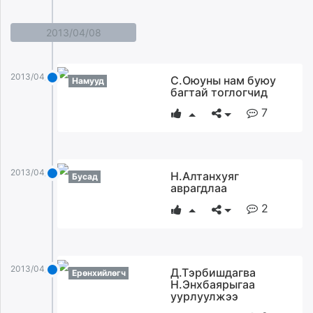
2013/04/08
2013/04/08
С.Оюуны нам буюу
Намууд
багтай тоглогчид
7
2013/04/08
Н.Алтанхуяг
Бусад
аврагдлаа
2
2013/04/08
Д.Тэрбишдагва
Ерөнхийлөгч
Н.Энхбаярыгаа
уурлуулжээ