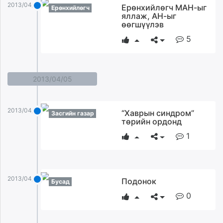
2013/04/07
Ерөнхийлөгч МАН-ыг
Ерөнхийлөгч
яллаж, АН-ыг
өөгшүүлэв
5
2013/04/05
2013/04/05
“Хаврын синдром”
Засгийн газар
төрийн ордонд
1
2013/04/05
Подонок
Бусад
0