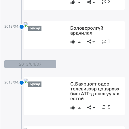
2
2013/04/08
Боловсролгүй
Бусад
ардчилал
1
2013/04/07
2013/04/07
С.Баярцогт одоо
Бусад
телевизээр цэцэрхэх
биш АТГ-д шалгуулах
ёстой
9