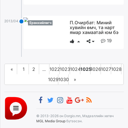
2013/04/03
П.Очирбат: Миний
Ерөнхийлөгч
хувийн өмч, та нарт
ямар хамаатай юм бэ
19
«
1
2
...
1022
1023
1024
1025
1026
1027
1028
1029
1030
»
© 2013-2026 он Dorgio.mn, Мэдээллийн хөтөч
MGL Media Group
бүтээсэн.