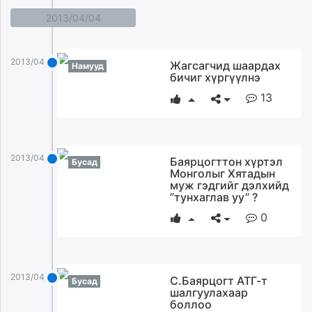
2013/04/04
2013/04/04
Жагсагчид шаардах
Намууд
бичиг хүргүүлнэ
13
2013/04/04
Баярцогттон хүртэл
Бусад
Монголыг Хятадын
муж гэдгийг дэлхийд
”тунхаглав уу” ?
0
2013/04/04
С.Баярцогт АТГ-т
Бусад
шалгуулахаар
боллоо